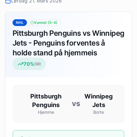
Lørdag 21. Mars 2026
NHL
Vunnet
(5-4)
Pittsburgh Penguins vs Winnipeg
Jets - Penguins forventes å
holde stand på hjemmeis
70
%
tillit
Pittsburgh
Winnipeg
vs
Penguins
Jets
Hjemme
Borte