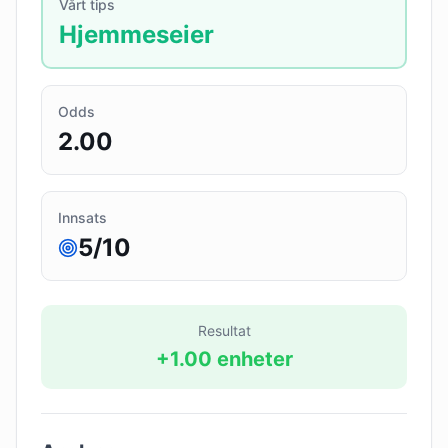
Vårt tips
Hjemmeseier
Odds
2.00
Innsats
5
/10
Resultat
+
1.00
enheter