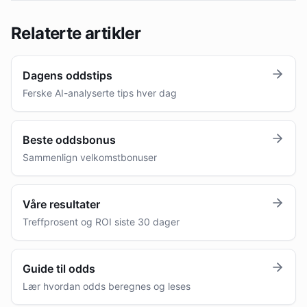
Relaterte artikler
Dagens oddstips
Ferske AI-analyserte tips hver dag
Beste oddsbonus
Sammenlign velkomstbonuser
Våre resultater
Treffprosent og ROI siste 30 dager
Guide til odds
Lær hvordan odds beregnes og leses