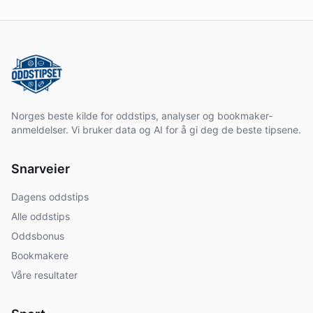
Norges beste kilde for oddstips, analyser og bookmaker-
anmeldelser. Vi bruker data og AI for å gi deg de beste tipsene.
Snarveier
Dagens oddstips
Alle oddstips
Oddsbonus
Bookmakere
Våre resultater