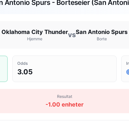
 Antonio Spurs - Borteseier (San Anton
Oklahoma City Thunder
San Antonio Spurs
vs
Hjemme
Borte
Odds
I
3.05
Resultat
-1.00
enheter