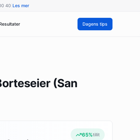
800 40
|
Les mer
Resultater
Dagens tips
Borteseier (San
65
%
tillit