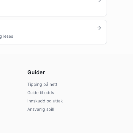
g leses
Guider
Tipping på nett
Guide til odds
Innskudd og uttak
Ansvarlig spill