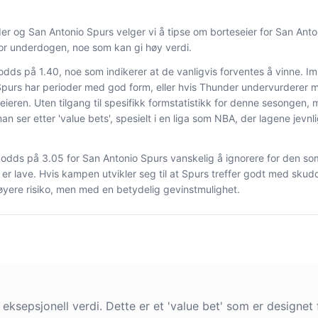
g San Antonio Spurs velger vi å tipse om borteseier for San Anton
 for underdogen, noe som kan gi høy verdi.
odds på 1.40, noe som indikerer at de vanligvis forventes å vinne. 
 Spurs har perioder med god form, eller hvis Thunder undervurderer 
seieren. Uten tilgang til spesifikk formstatistikk for denne sesongen
 ser etter 'value bets', spesielt i en liga som NBA, der lagene jev
odds på 3.05 for San Antonio Spurs vanskelig å ignorere for den som le
er lave. Hvis kampen utvikler seg til at Spurs treffer godt med skudd
øyere risiko, men med en betydelig gevinstmulighet.
ksepsjonell verdi. Dette er et 'value bet' som er designet f