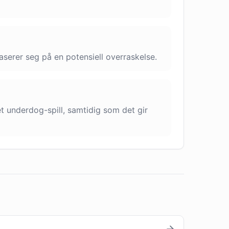
aserer seg på en potensiell overraskelse.
et underdog-spill, samtidig som det gir