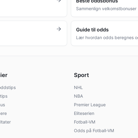
Beste oddsbonus
Sammenlign velkomstbonuser
Guide til odds
Lær hvordan odds beregnes o
ier
Sport
ddstips
NHL
tips
NBA
us
Premier League
ere
Eliteserien
ltater
Fotball-VM
Odds på Fotball-VM