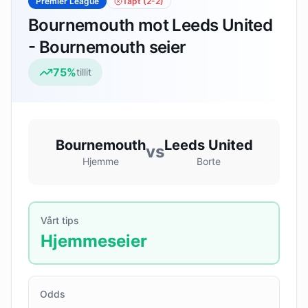
Premier League
Tapt
(2-2)
Bournemouth mot Leeds United
- Bournemouth seier
75
%
tillit
Bournemouth
Leeds United
vs
Hjemme
Borte
Vårt tips
Hjemmeseier
Odds