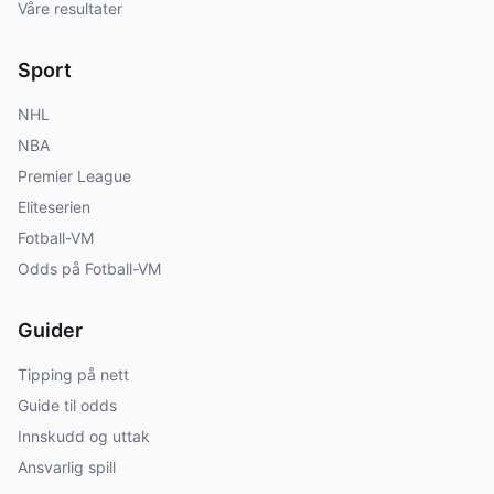
Våre resultater
Sport
NHL
NBA
Premier League
Eliteserien
Fotball-VM
Odds på Fotball-VM
Guider
Tipping på nett
Guide til odds
Innskudd og uttak
Ansvarlig spill