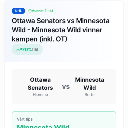
NHL
Vunnet
(1-4)
Ottawa Senators vs Minnesota
Wild - Minnesota Wild vinner
kampen (inkl. OT)
70
%
tillit
Ottawa
Minnesota
vs
Senators
Wild
Hjemme
Borte
Vårt tips
Minnesota Wild