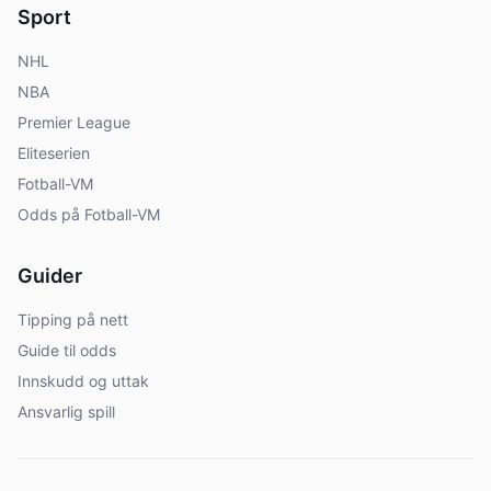
Sport
NHL
NBA
Premier League
Eliteserien
Fotball-VM
Odds på Fotball-VM
Guider
Tipping på nett
Guide til odds
Innskudd og uttak
Ansvarlig spill