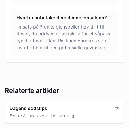
Hvorfor anbefaler dere denne innsatsen?
Innsats på 7 units gjenspeiler høy tillit til
tipset, da oddsen er attraktiv for et såpass
tydelig favorittlag. Risikoen vurderes som
lav i forhold til den potensielle gevinsten.
Relaterte artikler
Dagens oddstips
Ferske AI-analyserte tips hver dag