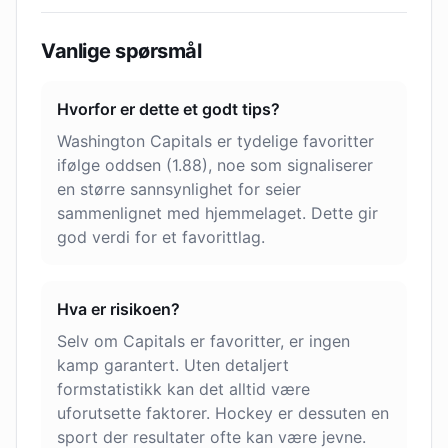
Vanlige spørsmål
Hvorfor er dette et godt tips?
Washington Capitals er tydelige favoritter
ifølge oddsen (1.88), noe som signaliserer
en større sannsynlighet for seier
sammenlignet med hjemmelaget. Dette gir
god verdi for et favorittlag.
Hva er risikoen?
Selv om Capitals er favoritter, er ingen
kamp garantert. Uten detaljert
formstatistikk kan det alltid være
uforutsette faktorer. Hockey er dessuten en
sport der resultater ofte kan være jevne.