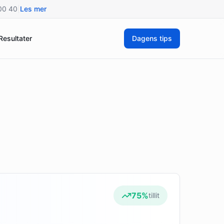
800 40
|
Les mer
Resultater
Dagens tips
75
%
tillit