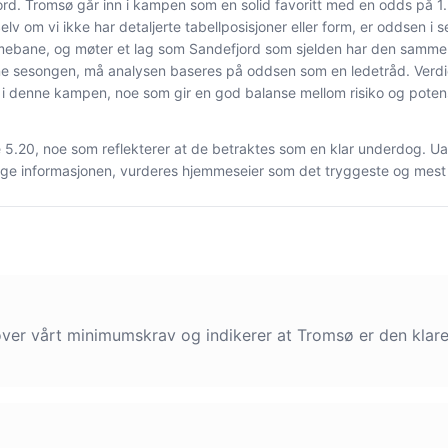
rd. Tromsø går inn i kampen som en solid favoritt med en odds på 1.
m vi ikke har detaljerte tabellposisjoner eller form, er oddsen i seg
mmebane, og møter et lag som Sandefjord som sjelden har den samme s
e sesongen, må analysen baseres på oddsen som en ledetråd. Verdien 
i denne kampen, noe som gir en god balanse mellom risiko og potens
hele 5.20, noe som reflekterer at de betraktes som en klar underdog.
lige informasjonen, vurderes hjemmeseier som det tryggeste og mest v
over vårt minimumskrav og indikerer at Tromsø er den kla