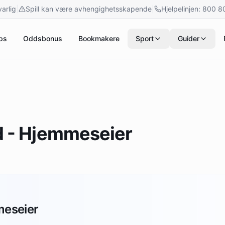
varlig
|
Spill kan være avhengighetsskapende
|
Hjelpelinjen: 800 
ps
Oddsbonus
Bookmakere
Sport
Guider
d - Hjemmeseier
meseier