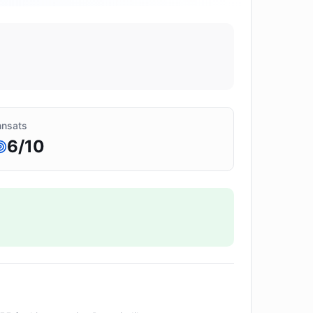
nnsats
6
/10