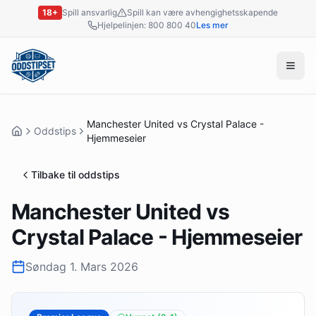
18+
Spill ansvarlig
Spill kan være avhengighetsskapende
Hjelpelinjen: 800 800 40
Les mer
Manchester United vs Crystal Palace -
Oddstips
Hjemmeseier
Tilbake til oddstips
Manchester United vs
Crystal Palace - Hjemmeseier
Søndag 1. Mars 2026