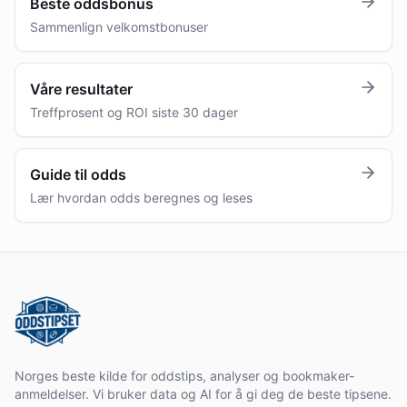
Beste oddsbonus
Sammenlign velkomstbonuser
Våre resultater
Treffprosent og ROI siste 30 dager
Guide til odds
Lær hvordan odds beregnes og leses
Norges beste kilde for oddstips, analyser og bookmaker-
anmeldelser. Vi bruker data og AI for å gi deg de beste tipsene.