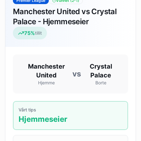
Premier League
Vunnet
(2-1)
Manchester United vs Crystal
Palace - Hjemmeseier
75
%
tillit
Manchester
Crystal
vs
United
Palace
Hjemme
Borte
Vårt tips
Hjemmeseier