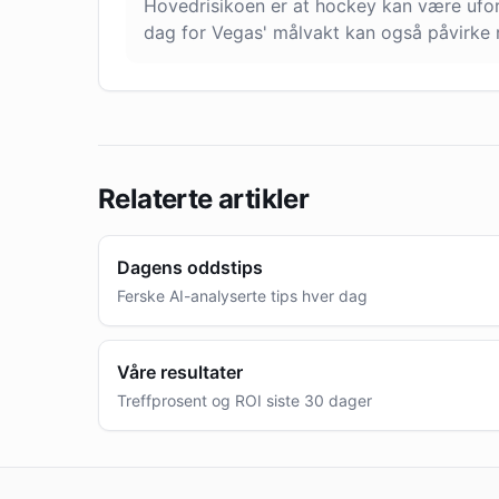
Hovedrisikoen er at hockey kan være uforu
dag for Vegas' målvakt kan også påvirke r
Relaterte artikler
Dagens oddstips
Ferske AI-analyserte tips hver dag
Våre resultater
Treffprosent og ROI siste 30 dager