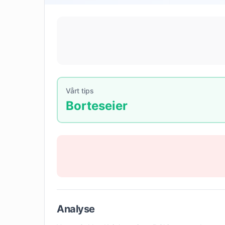
Vårt tips
Borteseier
Analyse