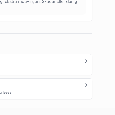
 ekstra motivasjon. Skader eller dårlig
g leses