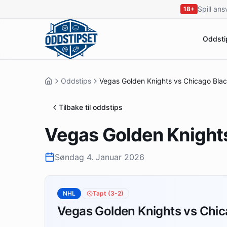
Spill ans
18+
Oddsti
Oddstips
Vegas Golden Knights vs Chicago Blac
Tilbake til oddstips
Vegas Golden Knights
Søndag 4. Januar 2026
NHL
Tapt
(3-2)
Vegas Golden Knights vs Chic