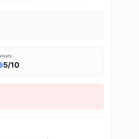
nnsats
5
/10