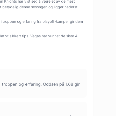
en Knights har vist seg å være et av de mest
tt betydelig denne sesongen og ligger nederst i
i troppen og erfaring fra playoff-kamper gir dem
ativt sikkert tips. Vegas har vunnet de siste 4
 troppen og erfaring. Oddsen på 1.68 gir