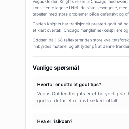
Vegas Golden Knights reiser til Chicago med svært 
konsistente lagene i NHL de siste sesongene, med s
tabellen med store problemer både defensivt og of
Golden Knights har tradisjonelt prestert godt på 
et klart overtak. Chicago mangler nøkkelspillere 
Oddsen på 1.68 reflekterer den store kvalitetsforskj
innbyrdes møtene, og alt tyder på at denne trenden 
Vanlige spørsmål
Hvorfor er dette et godt tips?
Vegas Golden Knights er et betydelig ste
god verdi for et relativt sikkert utfall.
Hva er risikoen?