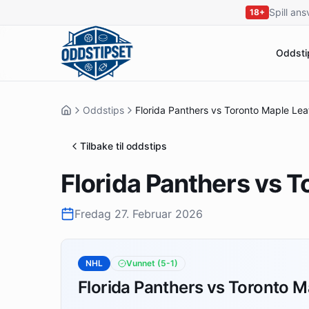
Spill ans
18+
Oddsti
Oddstips
Florida Panthers vs Toronto Maple Lea
Tilbake til oddstips
Florida Panthers vs T
Fredag 27. Februar 2026
NHL
Vunnet
(5-1)
Florida Panthers vs Toronto M