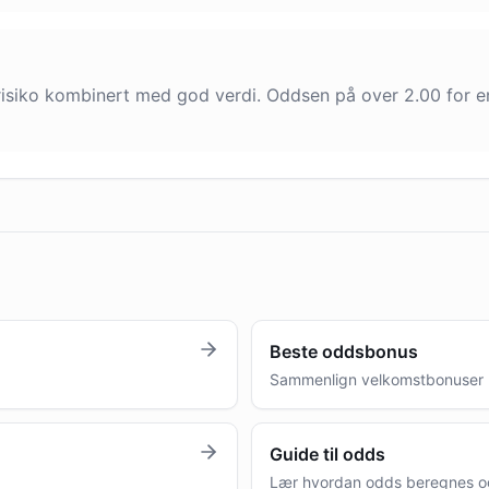
 risiko kombinert med god verdi. Oddsen på over 2.00 for en
Beste oddsbonus
Sammenlign velkomstbonuser
Guide til odds
Lær hvordan odds beregnes o