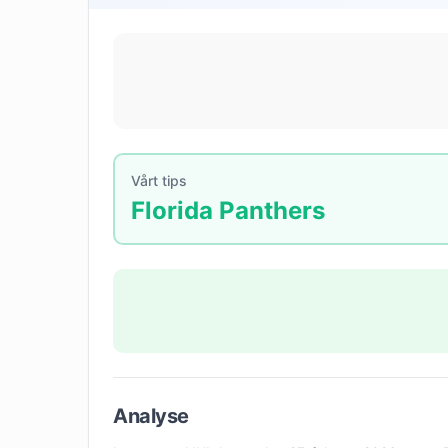
Vårt tips
Florida Panthers
Analyse