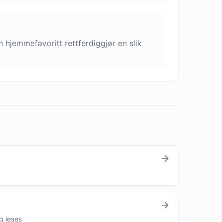
 hjemmefavoritt rettferdiggjør en slik
g leses