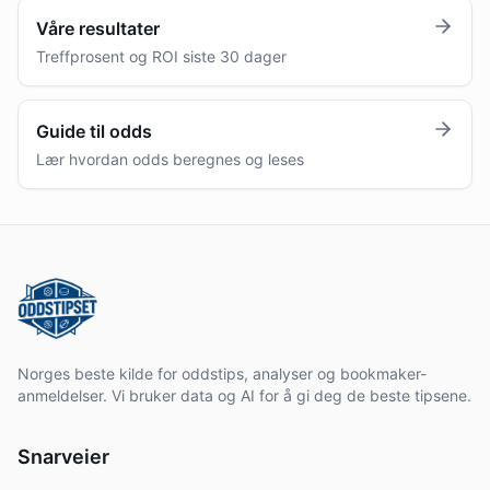
Våre resultater
Treffprosent og ROI siste 30 dager
Guide til odds
Lær hvordan odds beregnes og leses
Norges beste kilde for oddstips, analyser og bookmaker-
anmeldelser. Vi bruker data og AI for å gi deg de beste tipsene.
Snarveier