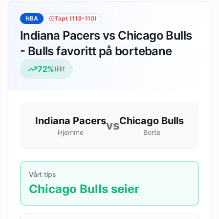
NBA
Tapt
(113-110)
Indiana Pacers vs Chicago Bulls
- Bulls favoritt på bortebane
72
%
tillit
Indiana Pacers
Chicago Bulls
vs
Hjemme
Borte
Vårt tips
Chicago Bulls seier