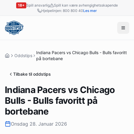
18+
Spill ansvarlig
Spill kan være avhengighetsskapende
Hjelpelinjen: 800 800 40
Les mer
Indiana Pacers vs Chicago Bulls - Bulls favoritt
Oddstips
på bortebane
Tilbake til oddstips
Indiana Pacers vs Chicago
Bulls - Bulls favoritt på
bortebane
Onsdag 28. Januar 2026