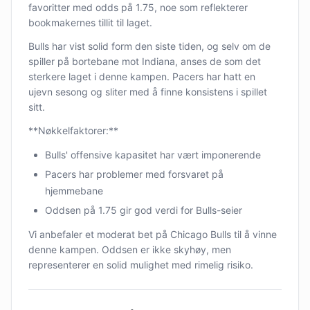
favoritter med odds på 1.75, noe som reflekterer
bookmakernes tillit til laget.
Bulls har vist solid form den siste tiden, og selv om de
spiller på bortebane mot Indiana, anses de som det
sterkere laget i denne kampen. Pacers har hatt en
ujevn sesong og sliter med å finne konsistens i spillet
sitt.
**Nøkkelfaktorer:**
Bulls' offensive kapasitet har vært imponerende
Pacers har problemer med forsvaret på
hjemmebane
Oddsen på 1.75 gir god verdi for Bulls-seier
Vi anbefaler et moderat bet på Chicago Bulls til å vinne
denne kampen. Oddsen er ikke skyhøy, men
representerer en solid mulighet med rimelig risiko.