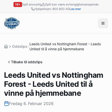
18+
Spill ansvarlig
Spill kan være avhengighetsskapende
Hjelpelinjen: 800 800 40
Les mer
Leeds United vs Nottingham Forest - Leeds
Oddstips
United til å vinne på hjemmebane
Tilbake til oddstips
Leeds United vs Nottingham
Forest - Leeds United til å
vinne på hjemmebane
Fredag 6. Februar 2026