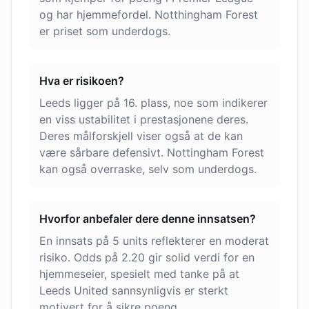
og har hjemmefordel. Notthingham Forest
er priset som underdogs.
Hva er risikoen?
Leeds ligger på 16. plass, noe som indikerer
en viss ustabilitet i prestasjonene deres.
Deres målforskjell viser også at de kan
være sårbare defensivt. Nottingham Forest
kan også overraske, selv som underdogs.
Hvorfor anbefaler dere denne innsatsen?
En innsats på 5 units reflekterer en moderat
risiko. Odds på 2.20 gir solid verdi for en
hjemmeseier, spesielt med tanke på at
Leeds United sannsynligvis er sterkt
motivert for å sikre poeng.