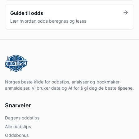
Guide til odds
Lær hvordan odds beregnes og leses
Norges beste kilde for oddstips, analyser og bookmaker-
anmeldelser. Vi bruker data og AI for å gi deg de beste tipsene.
Snarveier
Dagens oddstips
Alle oddstips
Oddsbonus