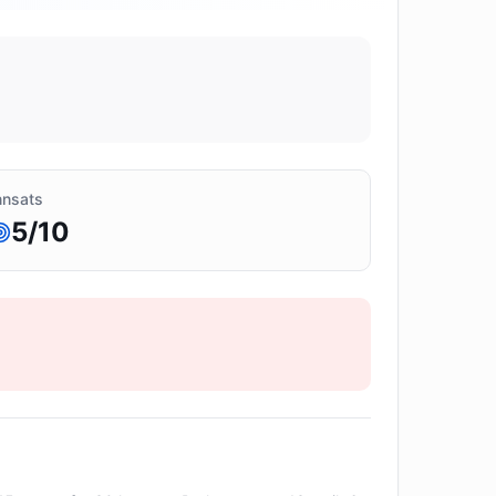
nnsats
5
/10