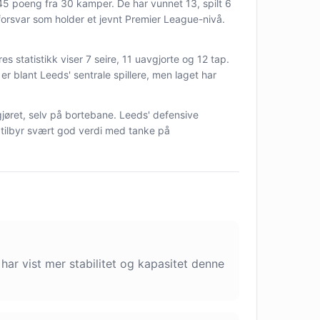
45 poeng fra 30 kamper. De har vunnet 13, spilt 6
forsvar som holder et jevnt Premier League-nivå.
 statistikk viser 7 seire, 11 uavgjorte og 12 tap.
 blant Leeds' sentrale spillere, men laget har
jøret, selv på bortebane. Leeds' defensive
m tilbyr svært god verdi med tanke på
har vist mer stabilitet og kapasitet denne