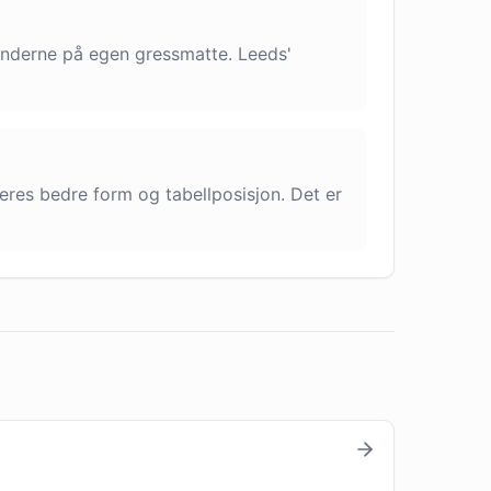
anderne på egen gressmatte. Leeds'
 deres bedre form og tabellposisjon. Det er