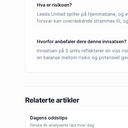
Hva er risikoen?
Leeds United spiller på hjemmebane, og 
forsvar kan overraskende strammes til, og
Hvorfor anbefaler dere denne innsatsen?
Innsatsen på 5 units reflekterer en viss ri
en balanse mellom risiko og potensiell gev
Relaterte artikler
Dagens oddstips
Ferske AI-analyserte tips hver dag