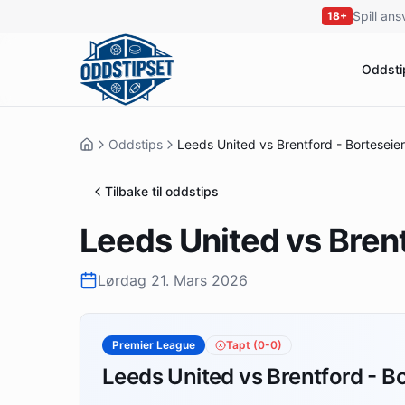
Spill ans
18+
Oddsti
Oddstips
Leeds United vs Brentford - Borteseier
Tilbake til oddstips
Leeds United vs Brent
Lørdag 21. Mars 2026
Premier League
Tapt
(0-0)
Leeds United vs Brentford - B