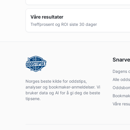
Våre resultater
Treffprosent og ROI siste 30 dager
Snarve
Dagens o
Alle odds
Norges beste kilde for oddstips,
analyser og bookmaker-anmeldelser. Vi
Oddsbon
bruker data og AI for å gi deg de beste
Bookmak
tipsene.
Våre resu