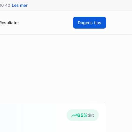
800 40
|
Les mer
Resultater
Dagens tips
65
%
tillit