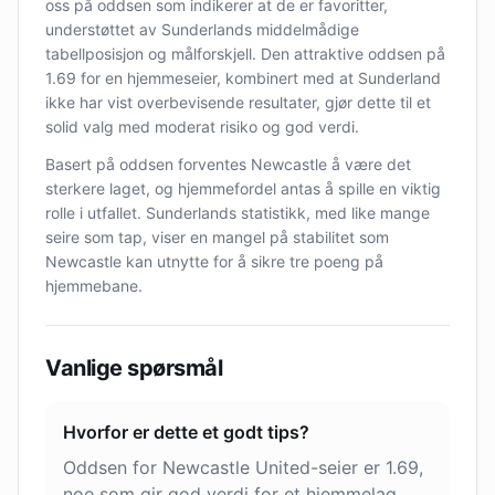
oss på oddsen som indikerer at de er favoritter,
understøttet av Sunderlands middelmådige
tabellposisjon og målforskjell. Den attraktive oddsen på
1.69 for en hjemmeseier, kombinert med at Sunderland
ikke har vist overbevisende resultater, gjør dette til et
solid valg med moderat risiko og god verdi.
Basert på oddsen forventes Newcastle å være det
sterkere laget, og hjemmefordel antas å spille en viktig
rolle i utfallet. Sunderlands statistikk, med like mange
seire som tap, viser en mangel på stabilitet som
Newcastle kan utnytte for å sikre tre poeng på
hjemmebane.
Vanlige spørsmål
Hvorfor er dette et godt tips?
Oddsen for Newcastle United-seier er 1.69,
noe som gir god verdi for et hjemmelag