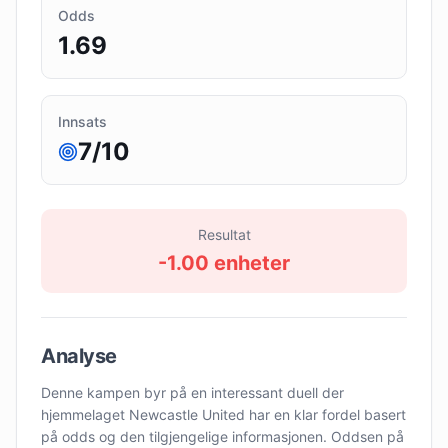
Odds
1.69
Innsats
7
/10
Resultat
-1.00
enheter
Analyse
Denne kampen byr på en interessant duell der
hjemmelaget Newcastle United har en klar fordel basert
på odds og den tilgjengelige informasjonen. Oddsen på