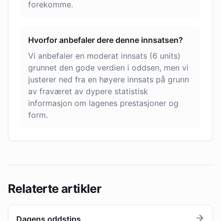
forekomme.
Hvorfor anbefaler dere denne innsatsen?
Vi anbefaler en moderat innsats (6 units)
grunnet den gode verdien i oddsen, men vi
justerer ned fra en høyere innsats på grunn
av fraværet av dypere statistisk
informasjon om lagenes prestasjoner og
form.
Relaterte artikler
Dagens oddstips