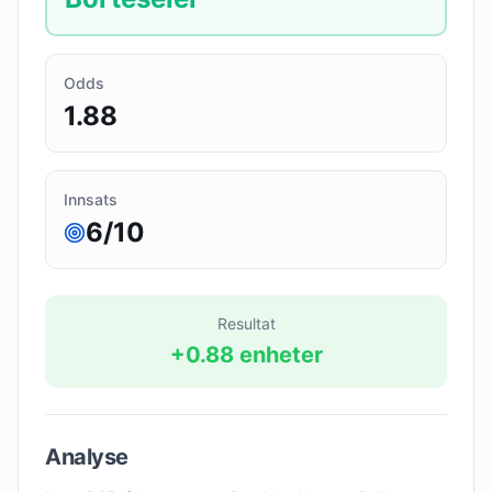
Odds
1.88
Innsats
6
/10
Resultat
+
0.88
enheter
Analyse