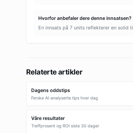
Hvorfor anbefaler dere denne innsatsen?
En innsats på 7 units reflekterer en solid t
Relaterte artikler
Dagens oddstips
Ferske AI-analyserte tips hver dag
Våre resultater
Treffprosent og ROI siste 30 dager