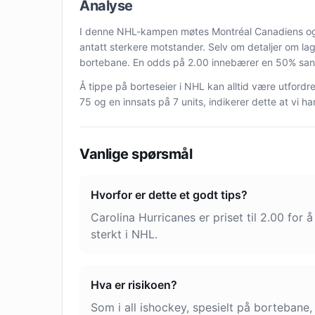
Analyse
I denne NHL-kampen møtes Montréal Canadiens og Car
antatt sterkere motstander. Selv om detaljer om lage
bortebane. En odds på 2.00 innebærer en 50% sannsyn
Å tippe på borteseier i NHL kan alltid være utfordr
75 og en innsats på 7 units, indikerer dette at vi ha
Vanlige spørsmål
Hvorfor er dette et godt tips?
Carolina Hurricanes er priset til 2.00 for 
sterkt i NHL.
Hva er risikoen?
Som i all ishockey, spesielt på bortebane, 