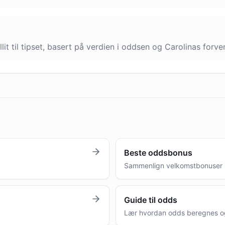
illit til tipset, basert på verdien i oddsen og Carolinas forv
Beste oddsbonus
Sammenlign velkomstbonuser
Guide til odds
Lær hvordan odds beregnes o