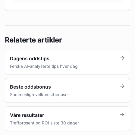
Relaterte artikler
Dagens oddstips
Ferske AI-analyserte tips hver dag
Beste oddsbonus
Sammenlign velkomstbonuser
Våre resultater
Treffprosent og ROI siste 30 dager