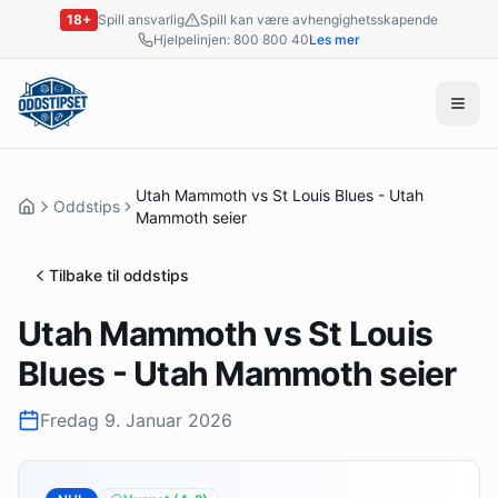
18+
Spill ansvarlig
Spill kan være avhengighetsskapende
Hjelpelinjen: 800 800 40
Les mer
Utah Mammoth vs St Louis Blues - Utah
Oddstips
Mammoth seier
Tilbake til oddstips
Utah Mammoth vs St Louis
Blues - Utah Mammoth seier
Fredag 9. Januar 2026