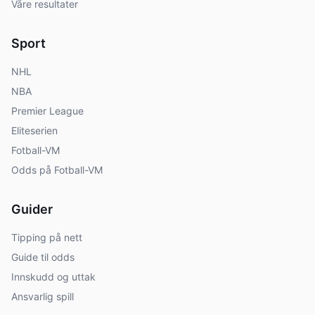
Våre resultater
Sport
NHL
NBA
Premier League
Eliteserien
Fotball-VM
Odds på Fotball-VM
Guider
Tipping på nett
Guide til odds
Innskudd og uttak
Ansvarlig spill