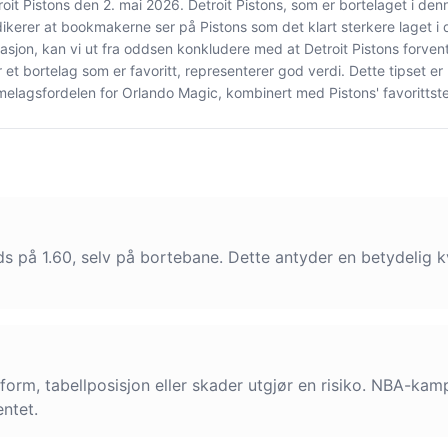
 Pistons den 2. mai 2026. Detroit Pistons, som er bortelaget i den
ikerer at bookmakerne ser på Pistons som det klart sterkere laget i de
ormasjon, kan vi ut fra oddsen konkludere med at Detroit Pistons forv
 et bortelag som er favoritt, representerer god verdi. Dette tipset 
melagsfordelen for Orlando Magic, kombinert med Pistons' favorittste
ds på 1.60, selv på bortebane. Dette antyder en betydelig kv
form, tabellposisjon eller skader utgjør en risiko. NBA-kam
ntet.