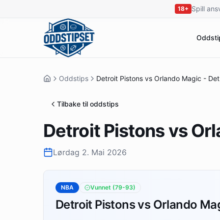
Spill ans
18+
Oddsti
Oddstips
Detroit Pistons vs Orlando Magic - Detr
Tilbake til oddstips
Detroit Pistons vs Orl
Lørdag 2. Mai 2026
NBA
Vunnet
(79-93)
Detroit Pistons vs Orlando Magi