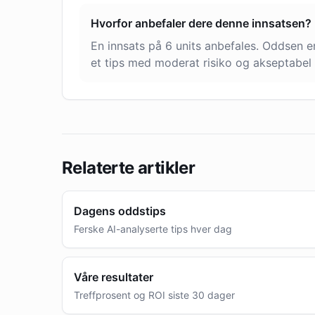
Hvorfor anbefaler dere denne innsatsen?
En innsats på 6 units anbefales. Oddsen er
et tips med moderat risiko og akseptabel 
Relaterte artikler
Dagens oddstips
Ferske AI-analyserte tips hver dag
Våre resultater
Treffprosent og ROI siste 30 dager