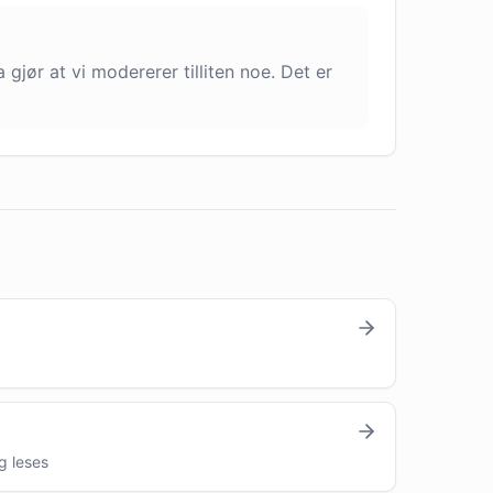
jør at vi modererer tilliten noe. Det er
g leses