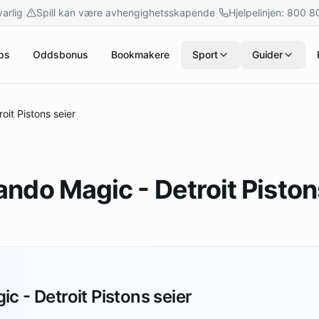
varlig
|
Spill kan være avhengighetsskapende
|
Hjelpelinjen: 800 
ps
Oddsbonus
Bookmakere
Sport
Guider
oit Pistons seier
ando Magic - Detroit Piston
c - Detroit Pistons seier