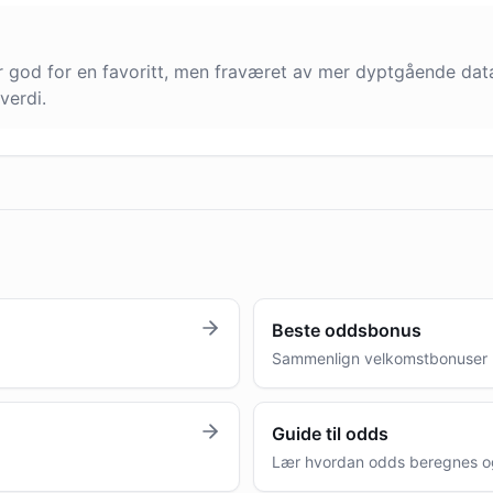
 god for en favoritt, men fraværet av mer dyptgående data g
verdi.
Beste oddsbonus
Sammenlign velkomstbonuser
Guide til odds
Lær hvordan odds beregnes o