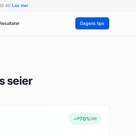
800 40
|
Les mer
Resultater
Dagens tips
s seier
70
%
tillit