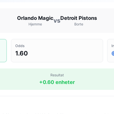
Orlando Magic
Detroit Pistons
vs
Hjemme
Borte
Odds
I
1.60
Resultat
+
0.60
enheter