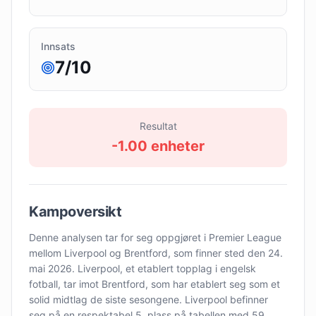
Innsats
7
/10
Resultat
-1.00
enheter
Kampoversikt
Denne analysen tar for seg oppgjøret i Premier League
mellom Liverpool og Brentford, som finner sted den 24.
mai 2026. Liverpool, et etablert topplag i engelsk
fotball, tar imot Brentford, som har etablert seg som et
solid midtlag de siste sesongene. Liverpool befinner
seg på en respektabel 5. plass på tabellen med 59