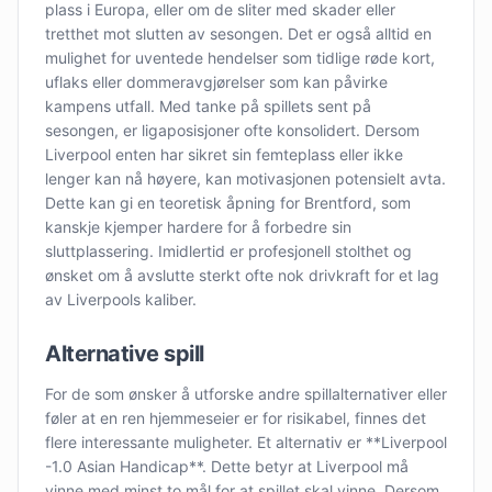
plass i Europa, eller om de sliter med skader eller
tretthet mot slutten av sesongen. Det er også alltid en
mulighet for uventede hendelser som tidlige røde kort,
uflaks eller dommeravgjørelser som kan påvirke
kampens utfall. Med tanke på spillets sent på
sesongen, er ligaposisjoner ofte konsolidert. Dersom
Liverpool enten har sikret sin femteplass eller ikke
lenger kan nå høyere, kan motivasjonen potensielt avta.
Dette kan gi en teoretisk åpning for Brentford, som
kanskje kjemper hardere for å forbedre sin
sluttplassering. Imidlertid er profesjonell stolthet og
ønsket om å avslutte sterkt ofte nok drivkraft for et lag
av Liverpools kaliber.
Alternative spill
For de som ønsker å utforske andre spillalternativer eller
føler at en ren hjemmeseier er for risikabel, finnes det
flere interessante muligheter. Et alternativ er **Liverpool
-1.0 Asian Handicap**. Dette betyr at Liverpool må
vinne med minst to mål for at spillet skal vinne. Dersom