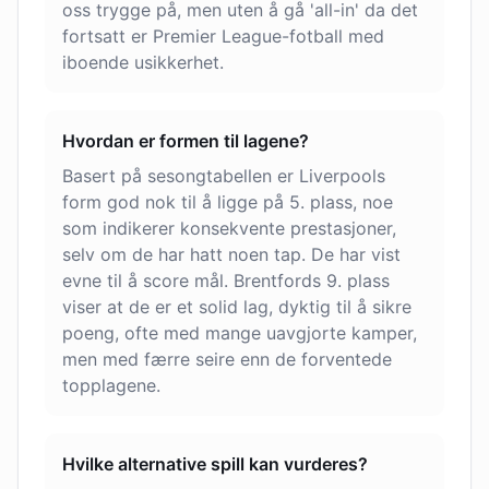
oss trygge på, men uten å gå 'all-in' da det
fortsatt er Premier League-fotball med
iboende usikkerhet.
Hvordan er formen til lagene?
Basert på sesongtabellen er Liverpools
form god nok til å ligge på 5. plass, noe
som indikerer konsekvente prestasjoner,
selv om de har hatt noen tap. De har vist
evne til å score mål. Brentfords 9. plass
viser at de er et solid lag, dyktig til å sikre
poeng, ofte med mange uavgjorte kamper,
men med færre seire enn de forventede
topplagene.
Hvilke alternative spill kan vurderes?