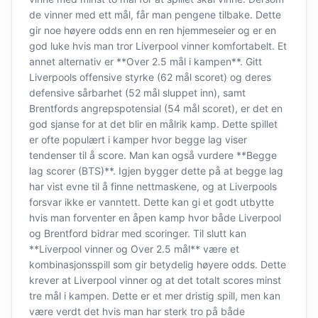
de vinner med ett mål, får man pengene tilbake. Dette
gir noe høyere odds enn en ren hjemmeseier og er en
god luke hvis man tror Liverpool vinner komfortabelt. Et
annet alternativ er **Over 2.5 mål i kampen**. Gitt
Liverpools offensive styrke (62 mål scoret) og deres
defensive sårbarhet (52 mål sluppet inn), samt
Brentfords angrepspotensial (54 mål scoret), er det en
god sjanse for at det blir en målrik kamp. Dette spillet
er ofte populært i kamper hvor begge lag viser
tendenser til å score. Man kan også vurdere **Begge
lag scorer (BTS)**. Igjen bygger dette på at begge lag
har vist evne til å finne nettmaskene, og at Liverpools
forsvar ikke er vanntett. Dette kan gi et godt utbytte
hvis man forventer en åpen kamp hvor både Liverpool
og Brentford bidrar med scoringer. Til slutt kan
**Liverpool vinner og Over 2.5 mål** være et
kombinasjonsspill som gir betydelig høyere odds. Dette
krever at Liverpool vinner og at det totalt scores minst
tre mål i kampen. Dette er et mer dristig spill, men kan
være verdt det hvis man har sterk tro på både