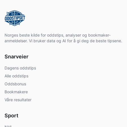
Norges beste kilde for oddstips, analyser og bookmaker-
anmeldelser. Vi bruker data og AI for å gi deg de beste tipsene.
Snarveier
Dagens oddstips
Alle oddstips
Oddsbonus
Bookmakere
Våre resultater
Sport
NHL