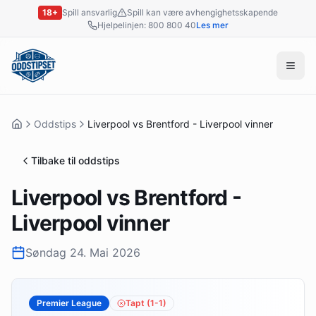
18+
Spill ansvarlig
Spill kan være avhengighetsskapende
Hjelpelinjen: 800 800 40
Les mer
Oddstips
Liverpool vs Brentford - Liverpool vinner
Tilbake til oddstips
Liverpool vs Brentford -
Liverpool vinner
Søndag 24. Mai 2026
Premier League
Tapt
(1-1)