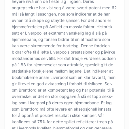
høyere nivå enn de fleste lag i ligaen. Deres
angrepsrekke har vist seg å være svært potent med 62
mål så langt i sesongen, noe som indikerer at de har
evnen til å skape og utnytte sjanser. For det andre er
hjemmefordelen på Anfield en massiv faktor. Historisk
sett er Liverpool et ekstremt vanskelig lag å slå på
hjemmebane, og fansen bidrar til en atmosfære som
kan være skremmende for bortelag. Denne fordelen
bidrar ofte til å løfte Liverpools prestasjoner og påvirke
motstandernes selvtillit. For det tredje vurderes oddsen
på 1.83 for hjemmeseier som attraktiv, spesielt gitt de
statistiske forskjellene mellom lagene. Det indikerer at
bookmakerne anser Liverpool som en klar favoritt, men
gir likevel en god avkastning i forhold til risikoen. Selv
om Brentford er et kompetent lag og har potensial til å
overraske, er det en stor oppgave å slå et topp seks-
lag som Liverpool på deres egen hjemmebane. Et lag
som Brentford må ofte levere en eksepsjonell innsats
for å oppnå et positivt resultat i slike kamper. Vår
konfidens på 75% for dette spillet reflekterer troen på
at Liverpools kvalitet, hjemmefordel og den generelle