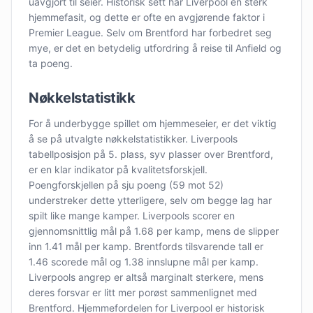
uavgjort til seier. Historisk sett har Liverpool en sterk
hjemmefasit, og dette er ofte en avgjørende faktor i
Premier League. Selv om Brentford har forbedret seg
mye, er det en betydelig utfordring å reise til Anfield og
ta poeng.
Nøkkelstatistikk
For å underbygge spillet om hjemmeseier, er det viktig
å se på utvalgte nøkkelstatistikker. Liverpools
tabellposisjon på 5. plass, syv plasser over Brentford,
er en klar indikator på kvalitetsforskjell.
Poengforskjellen på sju poeng (59 mot 52)
understreker dette ytterligere, selv om begge lag har
spilt like mange kamper. Liverpools scorer en
gjennomsnittlig mål på 1.68 per kamp, mens de slipper
inn 1.41 mål per kamp. Brentfords tilsvarende tall er
1.46 scorede mål og 1.38 innslupne mål per kamp.
Liverpools angrep er altså marginalt sterkere, mens
deres forsvar er litt mer porøst sammenlignet med
Brentford. Hjemmefordelen for Liverpool er historisk