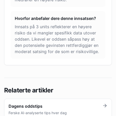
Hvorfor anbefaler dere denne innsatsen?
Innsats på 3 units reflekterer en høyere
risiko da vi mangler spesifikk data utover
oddsen. Likevel er oddsen såpass høy at
den potensielle gevinsten rettferdiggjør en
moderat satsing for de som er risikovillige.
Relaterte artikler
Dagens oddstips
Ferske AI-analyserte tips hver dag