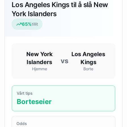
Los Angeles Kings til å slå New
York Islanders
65
%
tillit
New York
Los Angeles
vs
Islanders
Kings
Hjemme
Borte
Vårt tips
Borteseier
Odds