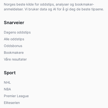
Norges beste kilde for oddstips, analyser og bookmaker-
anmeldelser. Vi bruker data og AI for å gi deg de beste tipsene.
Snarveier
Dagens oddstips
Alle oddstips
Oddsbonus
Bookmakere
Våre resultater
Sport
NHL
NBA
Premier League
Eliteserien