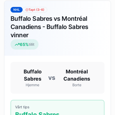
NHL
Tapt
(3-6)
Buffalo Sabres vs Montréal
Canadiens - Buffalo Sabres
vinner
65
%
tillit
Buffalo
Montréal
vs
Sabres
Canadiens
Hjemme
Borte
Vårt tips
Buffalo Sabres