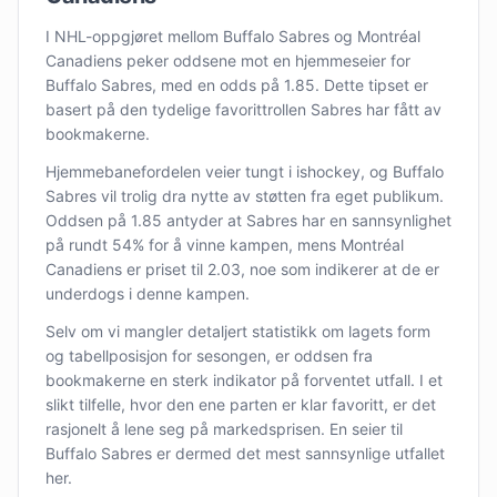
I NHL-oppgjøret mellom Buffalo Sabres og Montréal
Canadiens peker oddsene mot en hjemmeseier for
Buffalo Sabres, med en odds på 1.85. Dette tipset er
basert på den tydelige favorittrollen Sabres har fått av
bookmakerne.
Hjemmebanefordelen veier tungt i ishockey, og Buffalo
Sabres vil trolig dra nytte av støtten fra eget publikum.
Oddsen på 1.85 antyder at Sabres har en sannsynlighet
på rundt 54% for å vinne kampen, mens Montréal
Canadiens er priset til 2.03, noe som indikerer at de er
underdogs i denne kampen.
Selv om vi mangler detaljert statistikk om lagets form
og tabellposisjon for sesongen, er oddsen fra
bookmakerne en sterk indikator på forventet utfall. I et
slikt tilfelle, hvor den ene parten er klar favoritt, er det
rasjonelt å lene seg på markedsprisen. En seier til
Buffalo Sabres er dermed det mest sannsynlige utfallet
her.