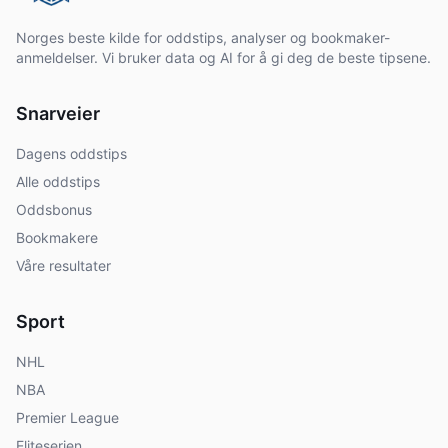
Norges beste kilde for oddstips, analyser og bookmaker-
anmeldelser. Vi bruker data og AI for å gi deg de beste tipsene.
Snarveier
Dagens oddstips
Alle oddstips
Oddsbonus
Bookmakere
Våre resultater
Sport
NHL
NBA
Premier League
Eliteserien