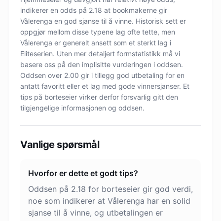
indikerer en odds på 2.18 at bookmakerne gir
Vålerenga en god sjanse til å vinne. Historisk sett er
oppgjør mellom disse typene lag ofte tette, men
Vålerenga er generelt ansett som et sterkt lag i
Eliteserien. Uten mer detaljert formstatistikk må vi
basere oss på den implisitte vurderingen i oddsen.
Oddsen over 2.00 gir i tillegg god utbetaling for en
antatt favoritt eller et lag med gode vinnersjanser. Et
tips på borteseier virker derfor forsvarlig gitt den
tilgjengelige informasjonen og oddsen.
Vanlige spørsmål
Hvorfor er dette et godt tips?
Oddsen på 2.18 for borteseier gir god verdi,
noe som indikerer at Vålerenga har en solid
sjanse til å vinne, og utbetalingen er