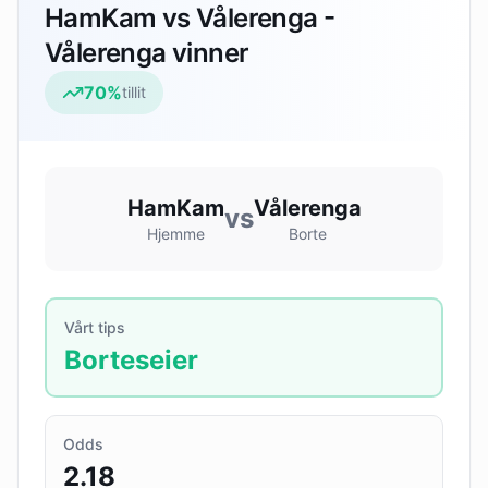
HamKam vs Vålerenga -
Vålerenga vinner
70
%
tillit
HamKam
Vålerenga
vs
Hjemme
Borte
Vårt tips
Borteseier
Odds
2.18