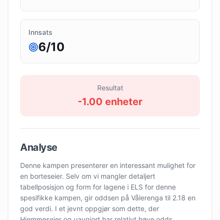
Innsats
6
/10
Resultat
-1.00
enheter
Analyse
Denne kampen presenterer en interessant mulighet for
en borteseier. Selv om vi mangler detaljert
tabellposisjon og form for lagene i ELS for denne
spesifikke kampen, gir oddsen på Vålerenga til 2.18 en
god verdi. I et jevnt oppgjør som dette, der
Hjemmeseier og uavgjort har relativt høye odds,