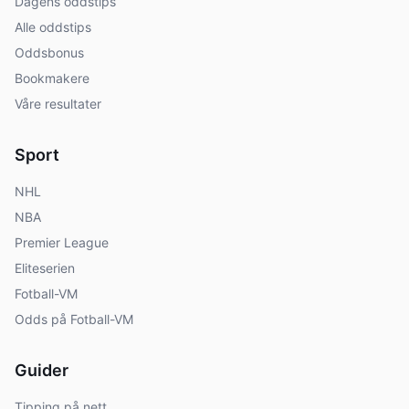
Dagens oddstips
Alle oddstips
Oddsbonus
Bookmakere
Våre resultater
Sport
NHL
NBA
Premier League
Eliteserien
Fotball-VM
Odds på Fotball-VM
Guider
Tipping på nett