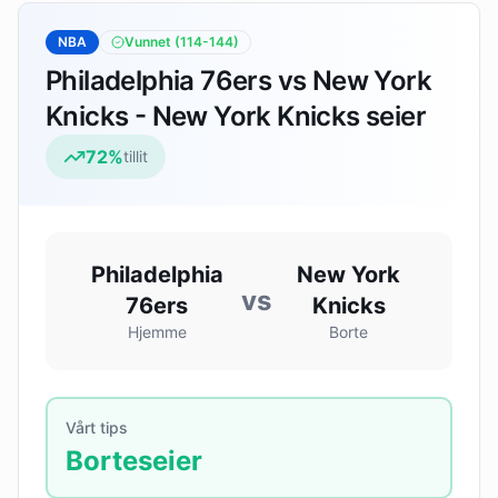
NBA
Vunnet
(114-144)
Philadelphia 76ers vs New York
Knicks - New York Knicks seier
72
%
tillit
Philadelphia
New York
vs
76ers
Knicks
Hjemme
Borte
Vårt tips
Borteseier