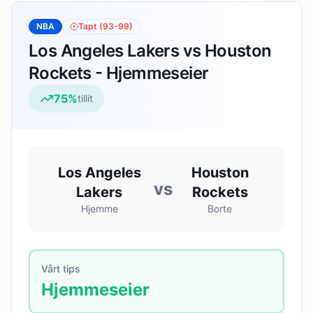
NBA
Tapt
(93-99)
Los Angeles Lakers vs Houston
Rockets - Hjemmeseier
75
%
tillit
Los Angeles
Houston
vs
Lakers
Rockets
Hjemme
Borte
Vårt tips
Hjemmeseier