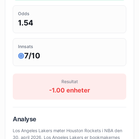
Odds
1.54
Innsats
7
/10
Resultat
-1.00
enheter
Analyse
Los Angeles Lakers møter Houston Rockets i NBA den
30. april 2026. Los Angeles Lakers er bookmakernes