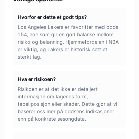
Hvorfor er dette et godt tips?
Los Angeles Lakers er favoritter med odds
1.54, noe som gir en god balanse mellom
risiko og belønning. Hjemmefordelen i NBA
er viktig, og Lakers er historisk sett et
sterkt lag.
Hva er risikoen?
Risikoen er at det ikke er detaljert
informasjon om lagenes form,
tabellposisjon eller skader. Dette gjør at vi
baserer oss mer på oddsens indikasjoner
enn på konkrete sesongdata.