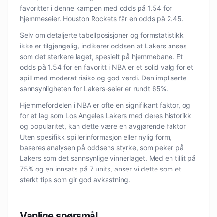
favoritter i denne kampen med odds på 1.54 for
hjemmeseier. Houston Rockets får en odds på 2.45.
Selv om detaljerte tabellposisjoner og formstatistikk
ikke er tilgjengelig, indikerer oddsen at Lakers anses
som det sterkere laget, spesielt på hjemmebane. Et
odds på 1.54 for en favoritt i NBA er et solid valg for et
spill med moderat risiko og god verdi. Den impliserte
sannsynligheten for Lakers-seier er rundt 65%.
Hjemmefordelen i NBA er ofte en signifikant faktor, og
for et lag som Los Angeles Lakers med deres historikk
og popularitet, kan dette være en avgjørende faktor.
Uten spesifikk spillerinformasjon eller nylig form,
baseres analysen på oddsens styrke, som peker på
Lakers som det sannsynlige vinnerlaget. Med en tillit på
75% og en innsats på 7 units, anser vi dette som et
sterkt tips som gir god avkastning.
Vanlige spørsmål