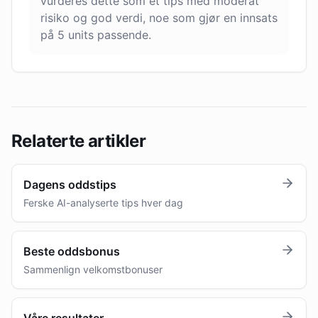
vurderes dette som et tips med moderat
risiko og god verdi, noe som gjør en innsats
på 5 units passende.
Relaterte artikler
Dagens oddstips
Ferske AI-analyserte tips hver dag
Beste oddsbonus
Sammenlign velkomstbonuser