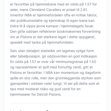
er favoritter på hjemmebane med en odds på 1.57 for
seier, mens Cleveland Cavaliers er priset til 2.61.
Innenfor NBA er hjemmefordelen ofte en kritisk faktor,
der publikumsstøtte og kjennskap til egen bane kan
bidra til å vippe jevne kamper i hjemmelagets favør.
Den gitte oddsen reflekterer bookmakernes forventning
om at Pistons er det sterkere laget i dette oppgjøret,
spesielt med tanke på hjemmefordelen.
Selv uten detaljert statistikk om lagenes nylige form
eller tabellposisjon, gir oddsverdien en god indikasjon.
En odds på 1.57 er over vår minimumsgrense på 1.50
og representerer et spill med fornuftig verdi, gitt at
Pistons er favoritter. I NBA kan momentum og dagsform
spille en stor rolle, men den grunnleggende styrken som
gjenspeiles i oddsen veier tungt. Vi ser på dette som et
tips med moderat risiko og god verdi for en
hjemmeseier for Detroit Pistons.