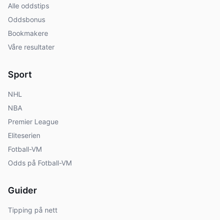
Alle oddstips
Oddsbonus
Bookmakere
Våre resultater
Sport
NHL
NBA
Premier League
Eliteserien
Fotball-VM
Odds på Fotball-VM
Guider
Tipping på nett