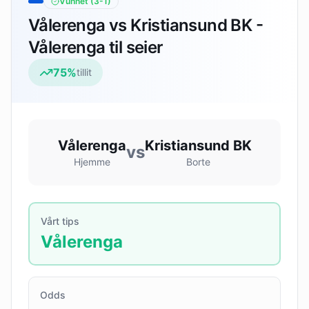
Vunnet
(3-1)
Vålerenga vs Kristiansund BK -
Vålerenga til seier
75
%
tillit
Vålerenga
Kristiansund BK
vs
Hjemme
Borte
Vårt tips
Vålerenga
Odds