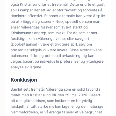
også Kristiansund får et trøstemål. Dette er ofte et godt
spill i kamper der ett lag er stor favoritt og forventes å
dominere offensivt. Et annet alternativ kan være å spille
på at «Begge lag scorer – Nei», spesielt dersom man
anser Vålerengas forsvar som svært sterkt og
Kristiansunds angrep som svakt. For de som er mer
forsiktige, kan «Vålerenga vinner eller uavgjort
(Dobbeltsjanse)» være et tryggere spill, selv om
oddsen naturligvis vil være lavere. Disse alternativene
balanserer risiko og potensiell avkastning, og kan
velges basert på individuelle preferanser og ytterligere
analyse av lagene.
Konklusjon
Samlet sett fremstår Vålerenga som en solid favoritt i
møtet med Kristiansund BK den 29. mai 2026. Basert
på den gitte oddsen, som indikerer en betydelig
forskjell i antatt styrke mellom lagene, og den naturlige
hjemmefordelen, er Vålerenga til seier et velbegrunnet