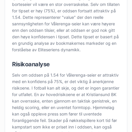
borteseier vil være en stor overraskelse. Selv om tillaten
for tipset er høy (75%), er oddsen fortsatt attraktiv på
1.54. Dette representerer "value" der den reelle
sannsynligheten for Vålerenga-seier kan være høyere
enn den oddsen tilsier, eller at oddsen er god nok gitt
den høye konfidensen i tipset. Dette tipset er basert på
en grundig analyse av bookmakernes markeder og en
forståelse av Eliteseriens dynamikk.
Risikoanalyse
Selv om oddsen på 1.54 for Vålerenga-seier er attraktiv
med en konfidens på 75%, er det viktig å anerkjenne
risikoene. I fotball kan alt skje, og det er ingen garantier
for utfallet. En av hovedrisikoene er at Kristiansund BK
kan overraske, enten gjennom en taktisk genistrek, en
heldig scoring, eller en uventet formtopp. Hjemmelag
kan også oppleve press som fører til uventede
foranliggende feil. Skader på nøkkelspillere kort tid før
kampstart som ikke er priset inn i oddsen, kan også