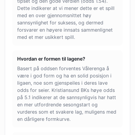
tipset og den gode verdien (odds 1.54).
Dette indikerer at vi mener dette er et spill
med en over gjennomsnittet høy
sannsynlighet for suksess, og dermed
forsvarer en høyere innsats sammenlignet
med et mer usikkert spill.
Hvordan er formen til lagene?
Basert på oddsen forventes Vålerenga å
være i god form og ha en solid posisjon i
ligaen, noe som gjenspeiles i deres lave
odds for seier. Kristiansund BKs høye odds
på 5.1 indikerer at de sannsynligvis har hatt
en mer utfordrende sesongstart og
vurderes som et svakere lag, muligens med
en dårligere formkurve.