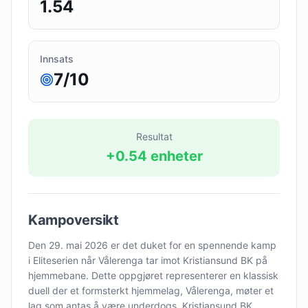
1.54
Innsats
7
/10
Resultat
+
0.54
enheter
Kampoversikt
Den 29. mai 2026 er det duket for en spennende kamp
i Eliteserien når Vålerenga tar imot Kristiansund BK på
hjemmebane. Dette oppgjøret representerer en klassisk
duell der et formsterkt hjemmelag, Vålerenga, møter et
lag som antas å være underdogs, Kristiansund BK,