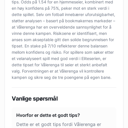
tips. Odds på 1.54 for en hjemmeseier, kombinert med
en høy konfidens på 75%, peker mot en sterk verdi i
dette spillet. Selv om fotball innebærer uforutsigbarhet,
støtter analysen – basert på bookmakernes markeder –
at Vålerenga har en overveldende sannsynlighet for å
vinne denne kampen. Risikoene er identifisert, men
anses som akseptable gitt den solide begrunnelsen for
tipset. En stake på 7/10 reflekterer denne balansen
mellom konfidens og risiko. For spillere som søker etter
et velanalyseert spill med god verdi i Eliteserien, er
dette tipset for Vålerenga til seier et sterkt anbefalt
valg. Forventningen er at Vålerenga vil kontrollere
kampen og sikre seg de tre poengene på egen bane.
Vanlige spørsmål
Hvorfor er dette et godt tips?
Dette er et godt tips fordi Vålerenga er