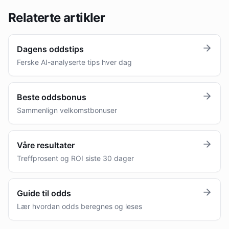
Relaterte artikler
Dagens oddstips
Ferske AI-analyserte tips hver dag
Beste oddsbonus
Sammenlign velkomstbonuser
Våre resultater
Treffprosent og ROI siste 30 dager
Guide til odds
Lær hvordan odds beregnes og leses