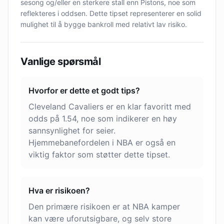
sesong og/eller en sterkere stall enn Pistons, noe som
reflekteres i oddsen. Dette tipset representerer en solid
mulighet til å bygge bankroll med relativt lav risiko.
Vanlige spørsmål
Hvorfor er dette et godt tips?
Cleveland Cavaliers er en klar favoritt med
odds på 1.54, noe som indikerer en høy
sannsynlighet for seier.
Hjemmebanefordelen i NBA er også en
viktig faktor som støtter dette tipset.
Hva er risikoen?
Den primære risikoen er at NBA kamper
kan være uforutsigbare, og selv store