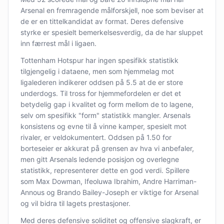
Arsenal en fremragende målforskjell, noe som beviser at
de er en tittelkandidat av format. Deres defensive
styrke er spesielt bemerkelsesverdig, da de har sluppet
inn færrest mål i ligaen.
Tottenham Hotspur har ingen spesifikk statistikk
tilgjengelig i dataene, men som hjemmelag mot
ligalederen indikerer oddsen på 5.5 at de er store
underdogs. Til tross for hjemmefordelen er det et
betydelig gap i kvalitet og form mellom de to lagene,
selv om spesifikk "form" statistikk mangler. Arsenals
konsistens og evne til å vinne kamper, spesielt mot
rivaler, er veldokumentert. Oddsen på 1.50 for
borteseier er akkurat på grensen av hva vi anbefaler,
men gitt Arsenals ledende posisjon og overlegne
statistikk, representerer dette en god verdi. Spillere
som Max Dowman, Ifeoluwa Ibrahim, Andre Harriman-
Annous og Brando Bailey-Joseph er viktige for Arsenal
og vil bidra til lagets prestasjoner.
Med deres defensive soliditet og offensive slagkraft, er