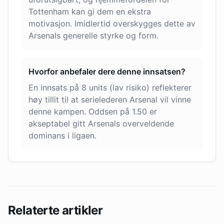
Tottenham kan gi dem en ekstra
motivasjon. Imidlertid overskygges dette av
Arsenals generelle styrke og form.
Hvorfor anbefaler dere denne innsatsen?
En innsats på 8 units (lav risiko) reflekterer
høy tillit til at serielederen Arsenal vil vinne
denne kampen. Oddsen på 1.50 er
akseptabel gitt Arsenals overveldende
dominans i ligaen.
Relaterte artikler