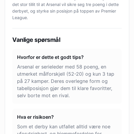
det stor tillit til at Arsenal vil sikre seg tre poeng i dette
derbyet, og styrke sin posisjon på toppen av Premier
League.
Vanlige spørsmål
Hvorfor er dette et godt tips?
Arsenal er serieleder med 58 poeng, en
utmerket målforskjell (52-20) og kun 3 tap
på 27 kamper. Deres overlegne form og
tabellposisjon gjør dem til klare favoritter,
selv borte mot en rival.
Hva er risikoen?
Som et derby kan utfallet alltid være noe
uforutsigbart, og hjemmefordelen for