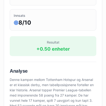
Innsats
8
/10
Resultat
+
0.50
enheter
Analyse
Denne kampen mellom Tottenham Hotspur og Arsenal
er et klassisk derby, men tabellposisjonene forteller en
klar historie. Arsenal topper Premier League-tabellen
med imponerende 58 poeng fra 27 kamper. De har
vunnet hele 17 kamper, spilt 7 uavgjort og kun tapt 3.
Med 52 scorede mål og bare 20 innslupne mål har