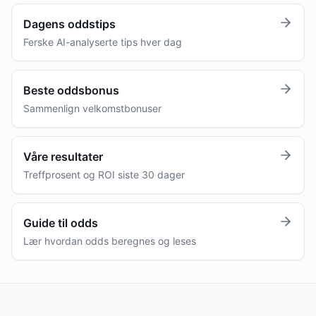
Dagens oddstips
Ferske AI-analyserte tips hver dag
Beste oddsbonus
Sammenlign velkomstbonuser
Våre resultater
Treffprosent og ROI siste 30 dager
Guide til odds
Lær hvordan odds beregnes og leses