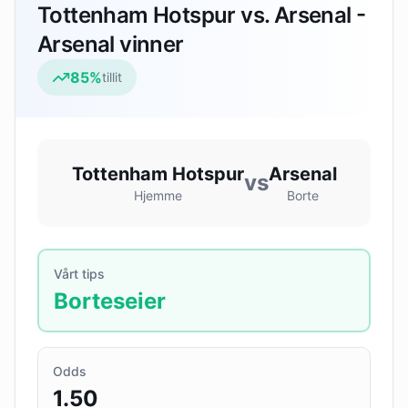
Tottenham Hotspur vs. Arsenal -
Arsenal vinner
85
%
tillit
Tottenham Hotspur
Arsenal
vs
Hjemme
Borte
Vårt tips
Borteseier
Odds
1.50