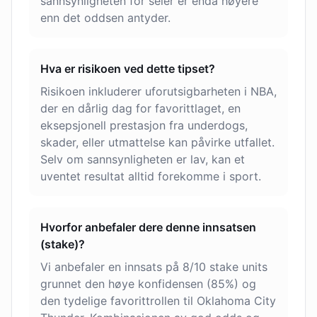
sannsynligheten for seier er enda høyere
enn det oddsen antyder.
Hva er risikoen ved dette tipset?
Risikoen inkluderer uforutsigbarheten i NBA,
der en dårlig dag for favorittlaget, en
eksepsjonell prestasjon fra underdogs,
skader, eller utmattelse kan påvirke utfallet.
Selv om sannsynligheten er lav, kan et
uventet resultat alltid forekomme i sport.
Hvorfor anbefaler dere denne innsatsen
(stake)?
Vi anbefaler en innsats på 8/10 stake units
grunnet den høye konfidensen (85%) og
den tydelige favorittrollen til Oklahoma City