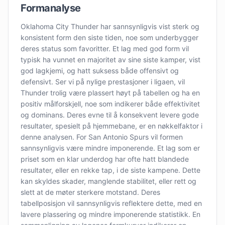
Formanalyse
Oklahoma City Thunder har sannsynligvis vist sterk og
konsistent form den siste tiden, noe som underbygger
deres status som favoritter. Et lag med god form vil
typisk ha vunnet en majoritet av sine siste kamper, vist
god lagkjemi, og hatt suksess både offensivt og
defensivt. Ser vi på nylige prestasjoner i ligaen, vil
Thunder trolig være plassert høyt på tabellen og ha en
positiv målforskjell, noe som indikerer både effektivitet
og dominans. Deres evne til å konsekvent levere gode
resultater, spesielt på hjemmebane, er en nøkkelfaktor i
denne analysen. For San Antonio Spurs vil formen
sannsynligvis være mindre imponerende. Et lag som er
priset som en klar underdog har ofte hatt blandede
resultater, eller en rekke tap, i de siste kampene. Dette
kan skyldes skader, manglende stabilitet, eller rett og
slett at de møter sterkere motstand. Deres
tabellposisjon vil sannsynligvis reflektere dette, med en
lavere plassering og mindre imponerende statistikk. En