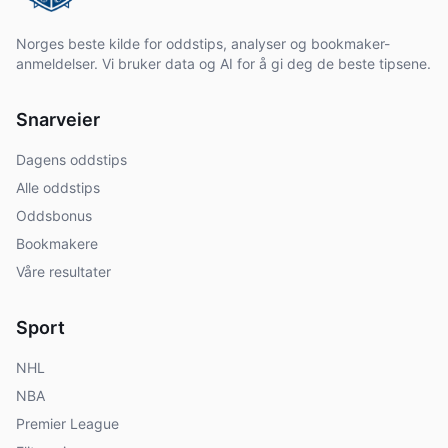
Norges beste kilde for oddstips, analyser og bookmaker-
anmeldelser. Vi bruker data og AI for å gi deg de beste tipsene.
Snarveier
Dagens oddstips
Alle oddstips
Oddsbonus
Bookmakere
Våre resultater
Sport
NHL
NBA
Premier League