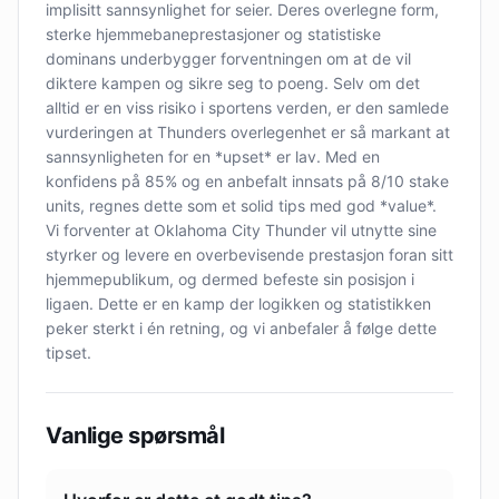
implisitt sannsynlighet for seier. Deres overlegne form,
sterke hjemmebaneprestasjoner og statistiske
dominans underbygger forventningen om at de vil
diktere kampen og sikre seg to poeng. Selv om det
alltid er en viss risiko i sportens verden, er den samlede
vurderingen at Thunders overlegenhet er så markant at
sannsynligheten for en *upset* er lav. Med en
konfidens på 85% og en anbefalt innsats på 8/10 stake
units, regnes dette som et solid tips med god *value*.
Vi forventer at Oklahoma City Thunder vil utnytte sine
styrker og levere en overbevisende prestasjon foran sitt
hjemmepublikum, og dermed befeste sin posisjon i
ligaen. Dette er en kamp der logikken og statistikken
peker sterkt i én retning, og vi anbefaler å følge dette
tipset.
Vanlige spørsmål