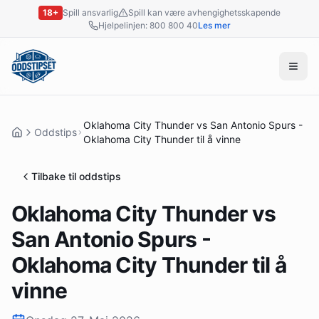
18+
Spill ansvarlig
Spill kan være avhengighetsskapende
Hjelpelinjen: 800 800 40
Les mer
Oklahoma City Thunder vs San Antonio Spurs -
Oddstips
Oklahoma City Thunder til å vinne
Tilbake til oddstips
Oklahoma City Thunder vs
San Antonio Spurs -
Oklahoma City Thunder til å
vinne