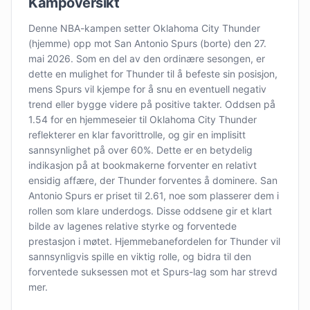
Kampoversikt
Denne NBA-kampen setter Oklahoma City Thunder
(hjemme) opp mot San Antonio Spurs (borte) den 27.
mai 2026. Som en del av den ordinære sesongen, er
dette en mulighet for Thunder til å befeste sin posisjon,
mens Spurs vil kjempe for å snu en eventuell negativ
trend eller bygge videre på positive takter. Oddsen på
1.54 for en hjemmeseier til Oklahoma City Thunder
reflekterer en klar favorittrolle, og gir en implisitt
sannsynlighet på over 60%. Dette er en betydelig
indikasjon på at bookmakerne forventer en relativt
ensidig affære, der Thunder forventes å dominere. San
Antonio Spurs er priset til 2.61, noe som plasserer dem i
rollen som klare underdogs. Disse oddsene gir et klart
bilde av lagenes relative styrke og forventede
prestasjon i møtet. Hjemmebanefordelen for Thunder vil
sannsynligvis spille en viktig rolle, og bidra til den
forventede suksessen mot et Spurs-lag som har strevd
mer.