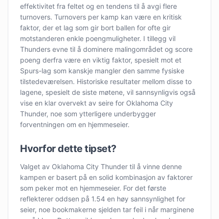
effektivitet fra feltet og en tendens til å avgi flere
turnovers. Turnovers per kamp kan være en kritisk
faktor, der et lag som gir bort ballen for ofte gir
motstanderen enkle poengmuligheter. I tillegg vil
Thunders evne til å dominere malingområdet og score
poeng derfra være en viktig faktor, spesielt mot et
Spurs-lag som kanskje mangler den samme fysiske
tilstedeværelsen. Historiske resultater mellom disse to
lagene, spesielt de siste møtene, vil sannsynligvis også
vise en klar overvekt av seire for Oklahoma City
Thunder, noe som ytterligere underbygger
forventningen om en hjemmeseier.
Hvorfor dette tipset?
Valget av Oklahoma City Thunder til å vinne denne
kampen er basert på en solid kombinasjon av faktorer
som peker mot en hjemmeseier. For det første
reflekterer oddsen på 1.54 en høy sannsynlighet for
seier, noe bookmakerne sjelden tar feil i når marginene