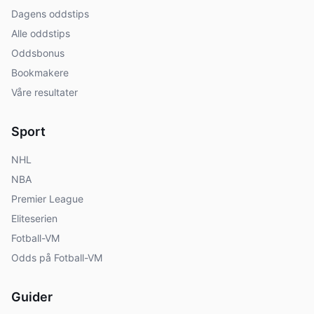
Dagens oddstips
Alle oddstips
Oddsbonus
Bookmakere
Våre resultater
Sport
NHL
NBA
Premier League
Eliteserien
Fotball-VM
Odds på Fotball-VM
Guider