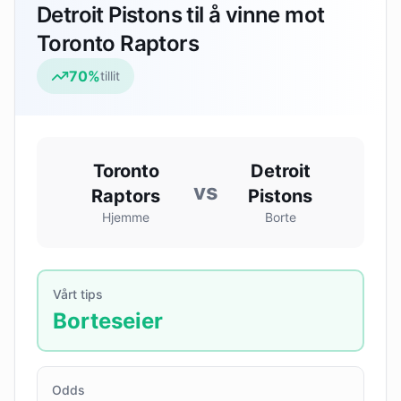
Detroit Pistons til å vinne mot
Toronto Raptors
70
%
tillit
Toronto
Detroit
vs
Raptors
Pistons
Hjemme
Borte
Vårt tips
Borteseier
Odds