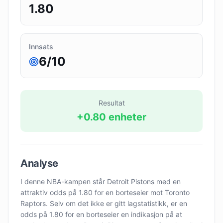
1.80
Innsats
6
/10
Resultat
+
0.80
enheter
Analyse
I denne NBA-kampen står Detroit Pistons med en
attraktiv odds på 1.80 for en borteseier mot Toronto
Raptors. Selv om det ikke er gitt lagstatistikk, er en
odds på 1.80 for en borteseier en indikasjon på at