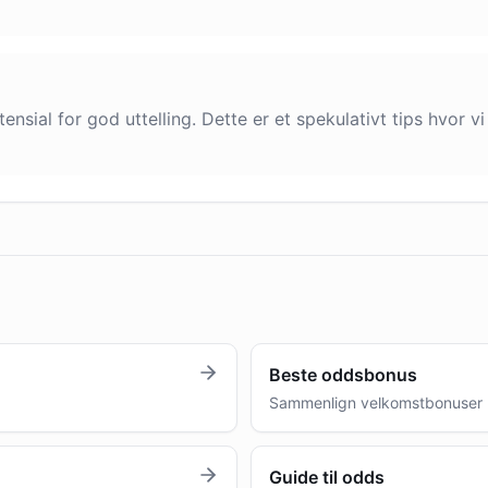
tensial for god uttelling. Dette er et spekulativt tips hvor
Beste oddsbonus
Sammenlign velkomstbonuser
Guide til odds