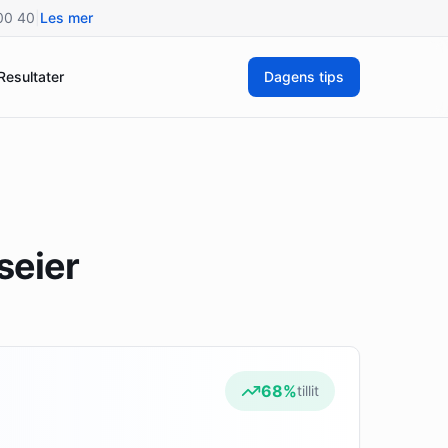
800 40
|
Les mer
Resultater
Dagens tips
seier
68
%
tillit