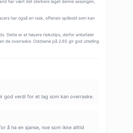
land har vært det sterkere laget denne sesongen,
cers har også en rask, offensiv spillestil som kan
. Dette er et høyere risikotips, derfor anbefaler
kan de overraske. Oddsene på 2.65 gir god uttelling
r god verdi for et lag som kan overraske.
or å ha en sjanse, noe som ikke alltid