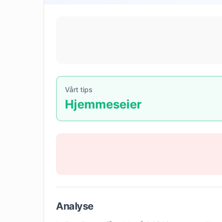
Vårt tips
Hjemmeseier
Analyse