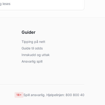
g leses
Guider
Tipping på nett
Guide til odds
Innskudd og uttak
Ansvarlig spill
Spill ansvarlig. Hjelpelinjen: 800 800 40
18+