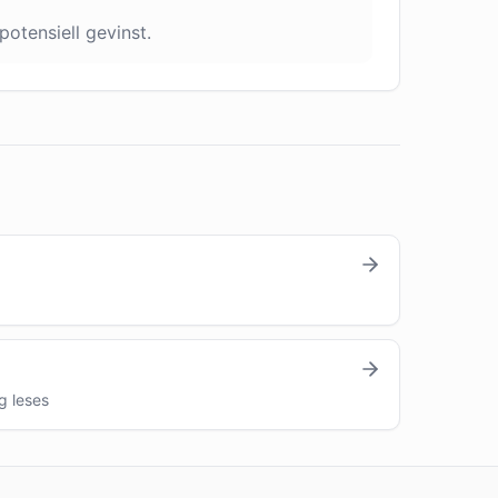
potensiell gevinst.
g leses