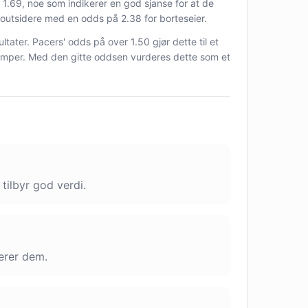
1.69, noe som indikerer en god sjanse for at de
outsidere med en odds på 2.38 for borteseier.
tater. Pacers' odds på over 1.50 gjør dette til et
-kamper. Med den gitte oddsen vurderes dette som et
tilbyr god verdi.
erer dem.