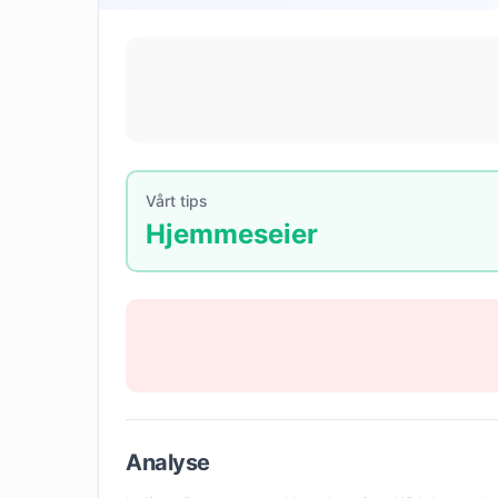
Vårt tips
Hjemmeseier
Analyse