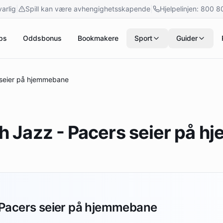
varlig
|
Spill kan være avhengighetsskapende
|
Hjelpelinjen: 800 
ps
Oddsbonus
Bookmakere
Sport
Guider
 seier på hjemmebane
ah Jazz - Pacers seier på 
- Pacers seier på hjemmebane