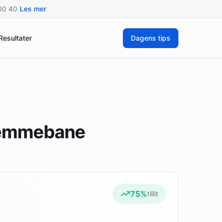
800 40
|
Les mer
Resultater
Dagens tips
hjemmebane
75
%
tillit