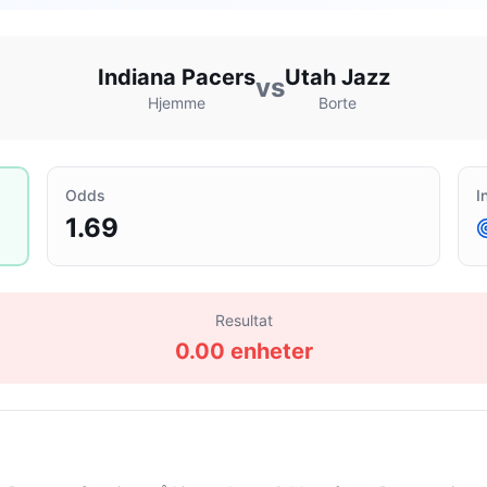
Indiana Pacers
Utah Jazz
vs
Hjemme
Borte
Odds
I
1.69
Resultat
0.00
enheter