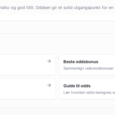
isiko og god tillit. Oddsen gir et solid utgangspunkt for en 
Beste oddsbonus
Sammenlign velkomstbonuser
Guide til odds
Lær hvordan odds beregnes o