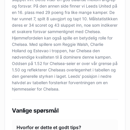
og forsvar. På den annen side finner vi Leeds United på
en 16. plass med 29 poeng fra like mange kamper. De
har vunnet 7, spilt 8 uavgjort og tapt 10. Målstatistikken
deres er 34 scoret og 43 sluppet inn, noe som indikerer
et svakere forsvar sammenlignet med Chelsea.
Hjemmefordelen kan også spille en betydelig rolle for
Chelsea. Med spillere som Reggie Walsh, Charlie
Holland og Estevao i troppen, har Chelsea den
nødvendige kvaliteten til å dominere denne kampen.
Oddsen på 1.52 for Chelsea-seier er over vår grense på
1.50 og reflekterer Chelseas overlegenhet i tabellen og
den generelle styrken i laget. Leeds' posisjon i nedre
halvdel av tabellen forsterker forventningen om en
hjemmeseier for Chelsea.
Vanlige spørsmål
Hvorfor er dette et godt tips?