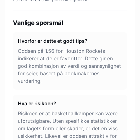
Vanlige spørsmål
Hvorfor er dette et godt tips?
Oddsen på 1.56 for Houston Rockets
indikerer at de er favoritter. Dette gir en
god kombinasjon av verdi og sannsynlighet
for seier, basert på bookmakernes
vurdering.
Hva er risikoen?
Risikoen er at basketballkamper kan være
uforutsigbare. Uten spesifikke statistikker
om lagets form eller skader, er det en viss
usikkerhet. Likevel er oddsen attraktiv for