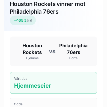
Houston Rockets vinner mot
Philadelphia 76ers
65
%
tillit
Houston
Philadelphia
vs
Rockets
76ers
Hjemme
Borte
Vårt tips
Hjemmeseier
Odds