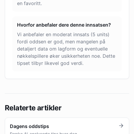
en favoritt.
Hvorfor anbefaler dere denne innsatsen?
Vi anbefaler en moderat innsats (5 units)
fordi oddsen er god, men mangelen på
detaljert data om lagform og eventuelle
nøkkelspillere øker usikkerheten noe. Dette
tipset tilbyr likevel god verdi.
Relaterte artikler
Dagens oddstips
Ferske AI-analyserte tips hver dag