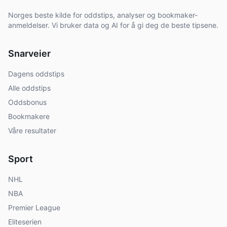
Norges beste kilde for oddstips, analyser og bookmaker-
anmeldelser. Vi bruker data og AI for å gi deg de beste tipsene.
Snarveier
Dagens oddstips
Alle oddstips
Oddsbonus
Bookmakere
Våre resultater
Sport
NHL
NBA
Premier League
Eliteserien