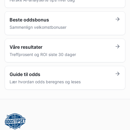
Beste oddsbonus
Sammenlign velkomstbonuser
Våre resultater
Treffprosent og ROI siste 30 dager
Guide til odds
Lær hvordan odds beregnes og leses