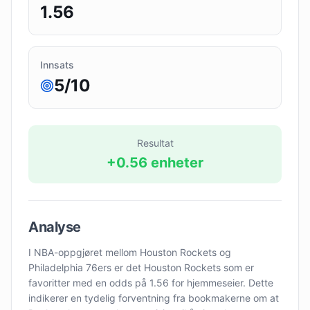
1.56
Innsats
5
/10
Resultat
+
0.56
enheter
Analyse
I NBA-oppgjøret mellom Houston Rockets og
Philadelphia 76ers er det Houston Rockets som er
favoritter med en odds på 1.56 for hjemmeseier. Dette
indikerer en tydelig forventning fra bookmakerne om at