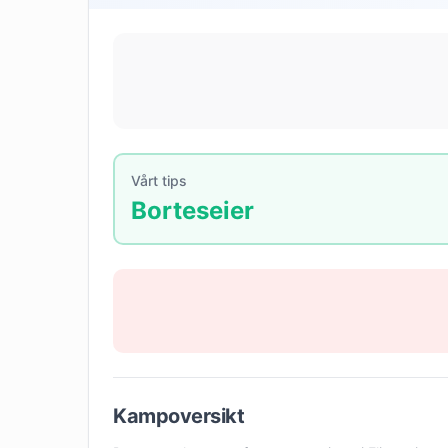
Vårt tips
Borteseier
Kampoversikt