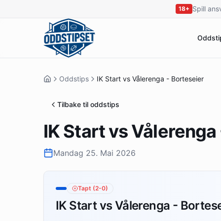
Spill ans
18+
Oddsti
Oddstips
IK Start vs Vålerenga - Borteseier
Tilbake til oddstips
IK Start vs Vålerenga
Mandag 25. Mai 2026
Tapt
(2-0)
IK Start vs Vålerenga - Bortes