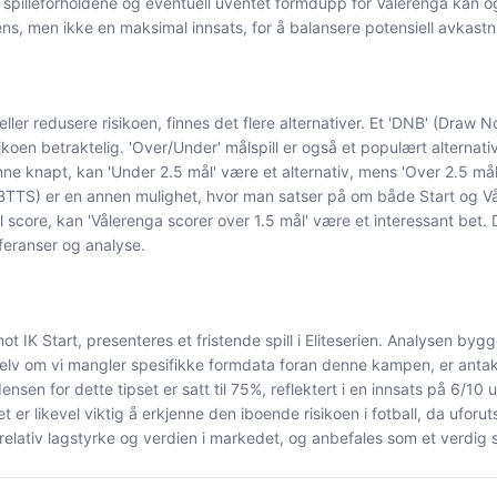
t, spilleforholdene og eventuell uventet formdupp for Vålerenga kan og
ns, men ikke en maksimal innsats, for å balansere potensiell avkastni
ler redusere risikoen, finnes det flere alternativer. Et 'DNB' (Draw No
oen betraktelig. 'Over/Under' målspill er også et populært alternati
inne knapt, kan 'Under 2.5 mål' være et alternativ, mens 'Over 2.5 m
TTS) er en annen mulighet, hvor man satser på om både Start og Vål
 score, kan 'Vålerenga scorer over 1.5 mål' være et interessant bet. D
feranser og analyse.
 IK Start, presenteres et fristende spill i Eliteserien. Analysen bygg
. Selv om vi mangler spesifikke formdata foran denne kampen, er antak
ensen for dette tipset er satt til 75%, reflektert i en innsats på 6/10 
 er likevel viktig å erkjenne den iboende risikoen i fotball, da uforut
 relativ lagstyrke og verdien i markedet, og anbefales som et verdig 