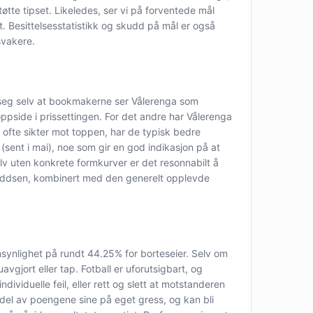
tøtte tipset. Likeledes, ser vi på forventede mål
t. Besittelsesstatistikk og skudd på mål er også
svakere.
n i seg selv at bookmakerne ser Vålerenga som
oppside i prissettingen. For det andre har Vålerenga
m ofte sikter mot toppen, har de typisk bedre
(sent i mai), noe som gir en god indikasjon på at
elv uten konkrete formkurver er det resonnabilt å
 i oddsen, kombinert med den generelt opplevde
annsynlighet på rundt 44.25% for borteseier. Selv om
gjort eller tap. Fotball er uforutsigbart, og
ividuelle feil, eller rett og slett at motstanderen
del av poengene sine på eget gress, og kan bli