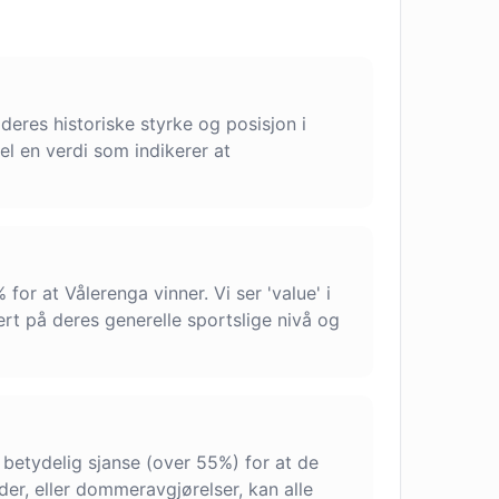
deres historiske styrke og posisjon i
l en verdi som indikerer at
or at Vålerenga vinner. Vi ser 'value' i
ert på deres generelle sportslige nivå og
en betydelig sjanse (over 55%) for at de
der, eller dommeravgjørelser, kan alle