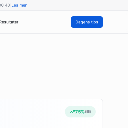
800 40
|
Les mer
Resultater
Dagens tips
75
%
tillit