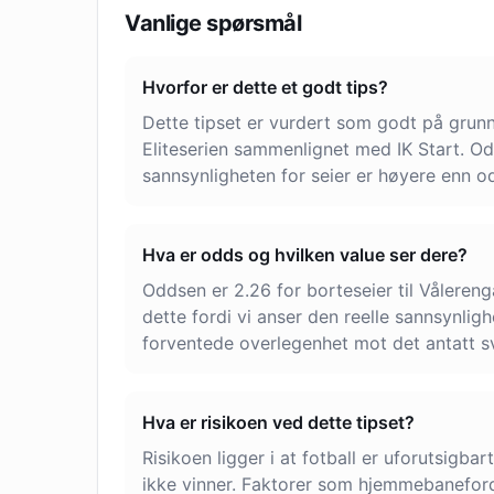
Vanlige spørsmål
Hvorfor er dette et godt tips?
Dette tipset er vurdert som godt på grunn 
Eliteserien sammenlignet med IK Start. Od
sannsynligheten for seier er høyere enn odd
Hva er odds og hvilken value ser dere?
Oddsen er 2.26 for borteseier til Vålereng
dette fordi vi anser den reelle sannsynlig
forventede overlegenhet mot det antatt 
Hva er risikoen ved dette tipset?
Risikoen ligger i at fotball er uforutsigba
ikke vinner. Faktorer som hjemmebanefordel