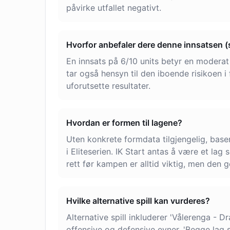
påvirke utfallet negativt.
Hvorfor anbefaler dere denne innsatsen (
En innsats på 6/10 units betyr en moderat 
tar også hensyn til den iboende risikoen 
uforutsette resultater.
Hvordan er formen til lagene?
Uten konkrete formdata tilgjengelig, bas
i Eliteserien. IK Start antas å være et l
rett før kampen er alltid viktig, men den 
Hvilke alternative spill kan vurderes?
Alternative spill inkluderer 'Vålerenga - D
offensive og defensive evner. 'Begge lag