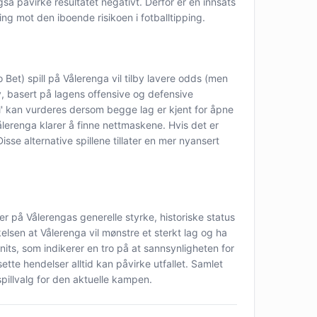
så påvirke resultatet negativt. Derfor er en innsats
ng mot den iboende risikoen i fotballtipping.
 Bet) spill på Vålerenga vil tilby lavere odds (men
v, basert på lagens offensive og defensive
ål' kan vurderes dersom begge lag er kjent for åpne
erenga klarer å finne nettmaskene. Hvis det er
isse alternative spillene tillater en mer nyansert
er på Vålerengas generelle styrke, historiske status
elsen at Vålerenga vil mønstre et sterkt lag og ha
units, som indikerer en tro på at sannsynligheten for
sette hendelser alltid kan påvirke utfallet. Samlet
spillvalg for den aktuelle kampen.