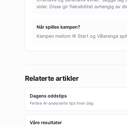
sider. Disse gir fleksibilitet avhengig av di
Når spilles kampen?
Kampen mellom IK Start og Vålerenga spil
Relaterte artikler
Dagens oddstips
Ferske AI-analyserte tips hver dag
Våre resultater