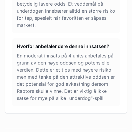
betydelig lavere odds. Et veddemål på
underdogen innebærer alltid en større risiko
for tap, spesielt når favoritten er såpass
markert.
Hvorfor anbefaler dere denne innsatsen?
En moderat innsats på 4 units anbefales på
grunn av den høye oddsen og potensielle
verdien. Dette er et tips med høyere risiko,
men med tanke på den attraktive oddsen er
det potensial for god avkastning dersom
Raptors skulle vinne. Det er viktig å ikke
satse for mye på slike "underdog"-spill.