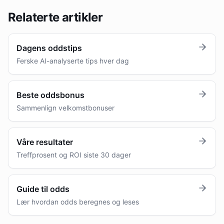
Relaterte artikler
Dagens oddstips
Ferske AI-analyserte tips hver dag
Beste oddsbonus
Sammenlign velkomstbonuser
Våre resultater
Treffprosent og ROI siste 30 dager
Guide til odds
Lær hvordan odds beregnes og leses