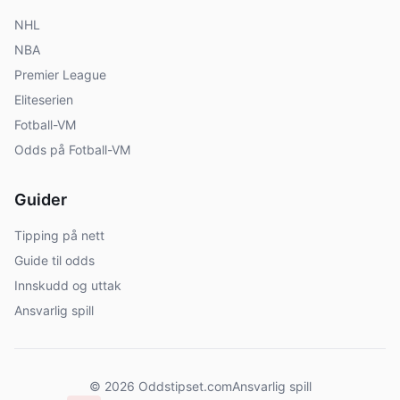
NHL
NBA
Premier League
Eliteserien
Fotball-VM
Odds på Fotball-VM
Guider
Tipping på nett
Guide til odds
Innskudd og uttak
Ansvarlig spill
©
2026
Oddstipset.com
Ansvarlig spill