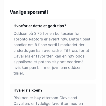
Vanlige spørsmål
Hvorfor er dette et godt tips?
Oddsen på 3.75 for en borteseier for
Toronto Raptors er svært høy. Dette tipset
handler om å finne verdi i markedet der
underdogen kan overraske. Til tross for at
Cavaliers er favoritter, kan en høy odds
signalisere et potensielt godt veddemål
hvis kampen blir mer jevn enn oddsen
tilsier.
Hva er risikoen?
Risikoen er høy ettersom Cleveland
Cavaliers er tydelige favoritter med en