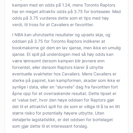
kampen med en odds på 1.24, mens Toronto Raptors
har en meget attraktiv odds på 3.75 for borteseier. Med
odds på 3.75 vurderes dette som et tips med høy
verdi, til tross for at Cavaliers er favoritter.
I NBA kan uforutsette resultater og upsets skje, og
oddsen på 3.75 for Toronto Raptors indikerer at
bookmakerne gir dem en lav sjanse, men ikke en umulig
sjanse. Et spill på underdogen med så høy odds kan
være lønnsomt dersom kampen blir jevnere enn
forventet, eller dersom Raptors klarer å utnytte
eventuelle svakheter hos Cavaliers. Mens Cavaliers er
sterke på papiret, kan kampformen, skader som ikke er
synlige i data, eller en "slurvete" dag fra favoritten fort
åpne opp for et overraskende resultat. Dette tipset er
et 'value bet', hvor den høye oddsen for Raptors gjør
det til et attraktivt spill for de som er villige til å ta en litt
større risiko for potentially høyere utbytte. Uten
detaljerte lagstatistikk, er det oddsen for bortelaget
som gjør dette til et interessant forslag.