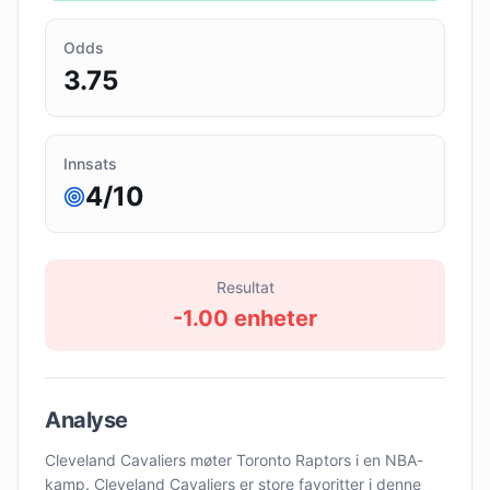
Odds
3.75
Innsats
4
/10
Resultat
-1.00
enheter
Analyse
Cleveland Cavaliers møter Toronto Raptors i en NBA-
kamp. Cleveland Cavaliers er store favoritter i denne