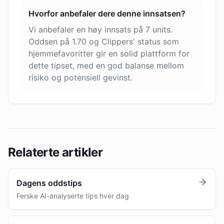
Hvorfor anbefaler dere denne innsatsen?
Vi anbefaler en høy innsats på 7 units.
Oddsen på 1.70 og Clippers' status som
hjemmefavoritter gir en solid plattform for
dette tipset, med en god balanse mellom
risiko og potensiell gevinst.
Relaterte artikler
Dagens oddstips
Ferske AI-analyserte tips hver dag