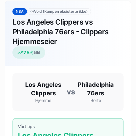
NBA
Void
(Kampen eksisterte ikke)
Los Angeles Clippers vs
Philadelphia 76ers - Clippers
Hjemmeseier
75
%
tillit
Los Angeles
Philadelphia
vs
Clippers
76ers
Hjemme
Borte
Vårt tips
Los Angeles Clippers