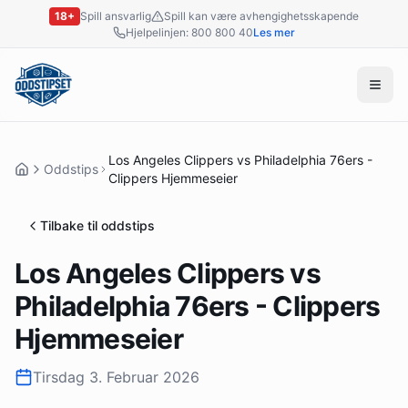
18+
Spill ansvarlig
Spill kan være avhengighetsskapende
Hjelpelinjen: 800 800 40
Les mer
Los Angeles Clippers vs Philadelphia 76ers -
Oddstips
Clippers Hjemmeseier
Tilbake til oddstips
Los Angeles Clippers vs
Philadelphia 76ers - Clippers
Hjemmeseier
Tirsdag 3. Februar 2026