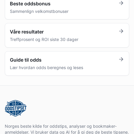
Beste oddsbonus
Sammenlign velkomstbonuser
Våre resultater
Treffprosent og ROI siste 30 dager
Guide til odds
Lær hvordan odds beregnes og leses
Norges beste kilde for oddstips, analyser og bookmaker-
anmeldelser. Vi bruker data og AI for å gi deg de beste tipsene.