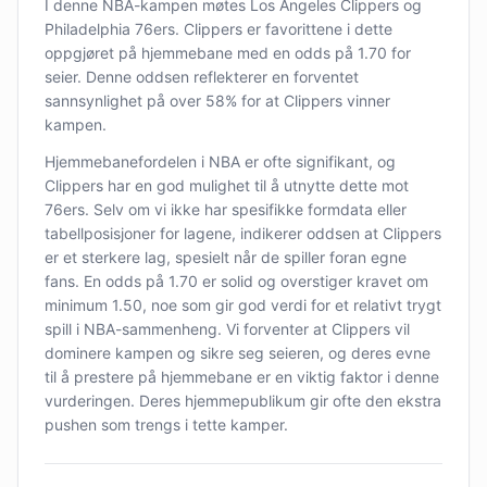
I denne NBA-kampen møtes Los Angeles Clippers og
Philadelphia 76ers. Clippers er favorittene i dette
oppgjøret på hjemmebane med en odds på 1.70 for
seier. Denne oddsen reflekterer en forventet
sannsynlighet på over 58% for at Clippers vinner
kampen.
Hjemmebanefordelen i NBA er ofte signifikant, og
Clippers har en god mulighet til å utnytte dette mot
76ers. Selv om vi ikke har spesifikke formdata eller
tabellposisjoner for lagene, indikerer oddsen at Clippers
er et sterkere lag, spesielt når de spiller foran egne
fans. En odds på 1.70 er solid og overstiger kravet om
minimum 1.50, noe som gir god verdi for et relativt trygt
spill i NBA-sammenheng. Vi forventer at Clippers vil
dominere kampen og sikre seg seieren, og deres evne
til å prestere på hjemmebane er en viktig faktor i denne
vurderingen. Deres hjemmepublikum gir ofte den ekstra
pushen som trengs i tette kamper.