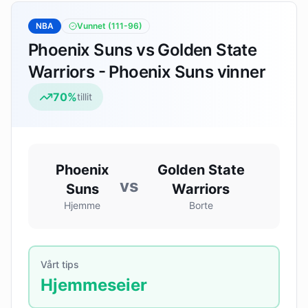
NBA
Vunnet
(111-96)
Phoenix Suns vs Golden State
Warriors - Phoenix Suns vinner
70
%
tillit
Phoenix
Golden State
vs
Suns
Warriors
Hjemme
Borte
Vårt tips
Hjemmeseier