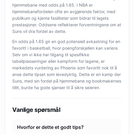
hjemmebane med odds på 1.65. I NBA er
hjemmebanefordelen ofte en avgjørende faktor, med
publikum og kjente fasiliteter som bidrar til lagets
prestasjoner. Oddsene reflekterer forventningene om at
Suns vil dra fordel av dette.
En odds på 1.65 gir en god potensiell avkastning for en
favoritt i basketball, hvor poengforskjellen kan variere.
Selv om vi ikke har tilgang til spesifikke
tabellplasseringer eller kampform for lagene, er
markedets vurdering av Phoenix som favoritt nok til å
anse dette tipset som levedyktig. Dette er en kamp der
Suns, med sin fordel på hjemmebane og bookmakernes
tillit, burde ha gode sjanser til å sikre seieren.
Vanlige spørsmål
Hvorfor er dette et godt tips?