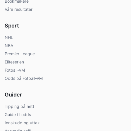
Bookmakere
Våre resultater
Sport
NHL
NBA
Premier League
Eliteserien
Fotball-VM
Odds på Fotball-VM
Guider
Tipping på nett
Guide til odds
Innskudd og uttak
Ansvarlig spill