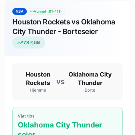
NBA
Vunnet
(91-111)
Houston Rockets vs Oklahoma
City Thunder - Borteseier
78
%
tillit
Houston
Oklahoma City
vs
Rockets
Thunder
Hjemme
Borte
Vårt tips
Oklahoma City Thunder
seier