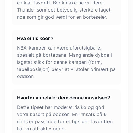
en klar favoritt. Bookmakerne vurderer
Thunder som det betydelig sterkere laget,
noe som gir god verdi for en borteseier.
Hva er risikoen?
NBA-kamper kan være uforutsigbare,
spesielt på bortebane. Manglende dybde i
lagstatistikk for denne kampen (form,
tabellposisjon) betyr at vi stoler primært på
oddsen.
Hvorfor anbefaler dere denne innsatsen?
Dette tipset har moderat risiko og god
verdi basert på oddsen. En innsats på 6
units er passende for et tips der favoritten
har en attraktiv odds.