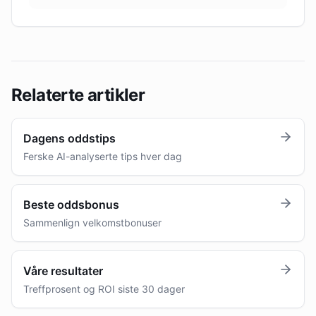
Relaterte artikler
Dagens oddstips
Ferske AI-analyserte tips hver dag
Beste oddsbonus
Sammenlign velkomstbonuser
Våre resultater
Treffprosent og ROI siste 30 dager