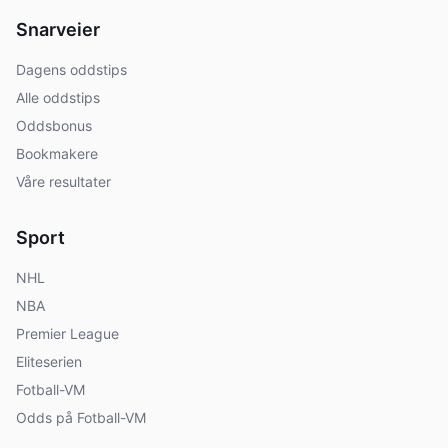
Snarveier
Dagens oddstips
Alle oddstips
Oddsbonus
Bookmakere
Våre resultater
Sport
NHL
NBA
Premier League
Eliteserien
Fotball-VM
Odds på Fotball-VM