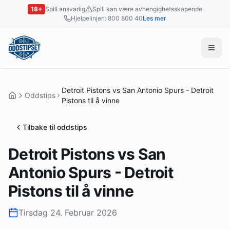
18+
Spill ansvarlig
Spill kan være avhengighetsskapende
Hjelpelinjen: 800 800 40
Les mer
Detroit Pistons vs San Antonio Spurs - Detroit
Oddstips
Pistons til å vinne
Tilbake til oddstips
Detroit Pistons vs San
Antonio Spurs - Detroit
Pistons til å vinne
Tirsdag 24. Februar 2026