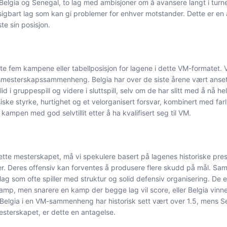
gia og Senegal, to lag med ambisjoner om å avansere langt i turne
tsigbart lag som kan gi problemer for enhver motstander. Dette er en a
te sin posisjon.
iste fem kampene eller tabellposisjon for lagene i dette VM-formatet
smesterskapssammenheng. Belgia har over de siste årene vært ansett 
id i gruppespill og videre i sluttspill, selv om de har slitt med å nå he
siske styrke, hurtighet og et velorganisert forsvar, kombinert med far
ampen med god selvtillit etter å ha kvalifisert seg til VM.
tte mesterskapet, må vi spekulere basert på lagenes historiske prestas
ser. Deres offensiv kan forventes å produsere flere skudd på mål. Sam
ag som ofte spiller med struktur og solid defensiv organisering. De er 
kamp, men snarere en kamp der begge lag vil score, eller Belgia vinn
Belgia i en VM-sammenheng har historisk sett vært over 1.5, mens Se
mesterskapet, er dette en antagelse.