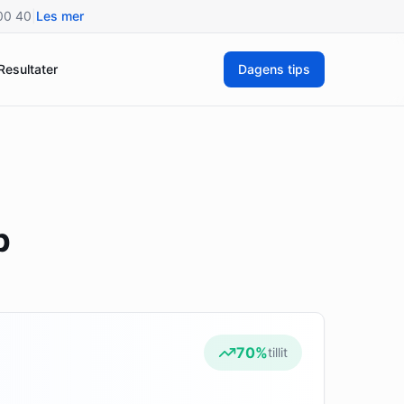
800 40
|
Les mer
Resultater
Dagens tips
p
70
%
tillit