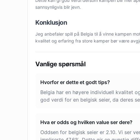
Dette kan gi god verdi dersom kampen blir mer åpen 
sannsynligvis blir jevn.
Konklusjon
Jeg anbefaler spill på Belgia til å vinne kampen mot
kvalitet og erfaring fra store kamper bør være avgj
Vanlige spørsmål
Hvorfor er dette et godt tips?
Belgia har en høyere individuell kvalitet 
god verdi for en belgisk seier, da deres s
Hva er odds og hvilken value ser dere?
Oddsen for belgisk seier er 2.10. Vi ser v
impliserte 47.6%. Dette gir en gunstig di