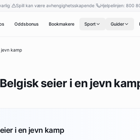
varlig
|
Spill kan være avhengighetsskapende
|
Hjelpelinjen: 800 
ps
Oddsbonus
Bookmakere
Sport
Guider
n jevn kamp
Belgisk seier i en jevn kam
eier i en jevn kamp