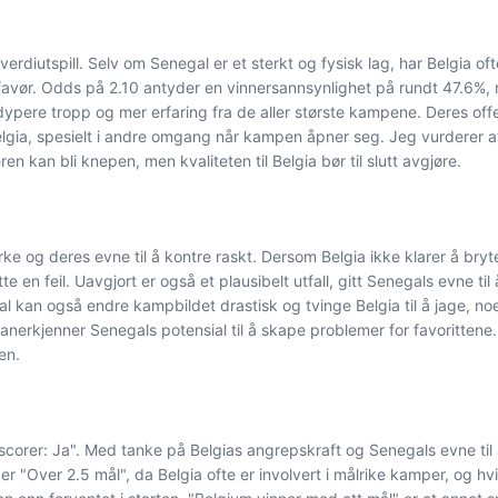
verdiutspill. Selv om Senegal er et sterkt og fysisk lag, har Belgia of
avør. Odds på 2.10 antyder en vinnersannsynlighet på rundt 47.6%, no
 dypere tropp og mer erfaring fra de aller største kampene. Deres of
lgia, spesielt i andre omgang når kampen åpner seg. Jeg vurderer at
n kan bli knepen, men kvaliteten til Belgia bør til slutt avgjøre.
rke og deres evne til å kontre raskt. Dersom Belgia ikke klarer å bryt
en feil. Uavgjort er også et plausibelt utfall, gitt Senegals evne til
gal kan også endre kampbildet drastisk og tvinge Belgia til å jage, 
 anerkjenner Senegals potensial til å skape problemer for favorittene.
en.
ag scorer: Ja". Med tanke på Belgias angrepskraft og Senegals evne ti
er "Over 2.5 mål", da Belgia ofte er involvert i målrike kamper, og h