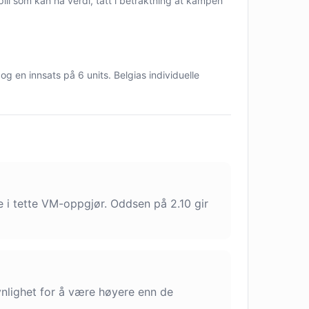
ill som kan ha verdi, tatt i betraktning at kampen
og en innsats på 6 units. Belgias individuelle
e i tette VM-oppgjør. Oddsen på 2.10 gir
synlighet for å være høyere enn de