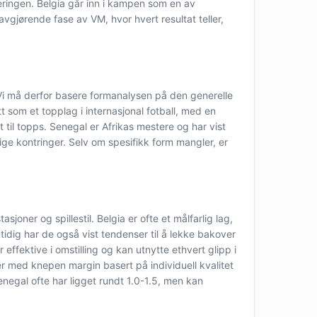
ringen. Belgia går inn i kampen som en av
vgjørende fase av VM, hvor hvert resultat teller,
. Vi må derfor basere formanalysen på den generelle
som et topplag i internasjonal fotball, med en
lt til topps. Senegal er Afrikas mestere og har vist
lige kontringer. Selv om spesifikk form mangler, er
joner og spillestil. Belgia er ofte et målfarlig lag,
tidig har de også vist tendenser til å lekke bakover
effektive i omstilling og kan utnytte ethvert glipp i
er med knepen margin basert på individuell kvalitet
negal ofte har ligget rundt 1.0-1.5, men kan