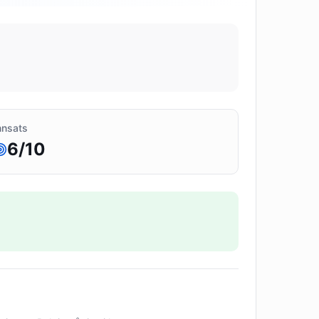
nnsats
6
/10