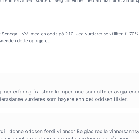
enn forventet i starten. "Belgium vinner med ett mål" er et annet sp
 Senegal i VM, med en odds på 2.10. Jeg vurderer selvtilliten til 70% 
ørende i dette oppgjøret.
og mer erfaring fra store kamper, noe som ofte er avgjørend
eierssjanse vurderes som høyere enn det oddsen tilsier.
erdi i denne oddsen fordi vi anser Belgias reelle vinnersann
fferanse mellom bettingselskapets vurdering og vår egen.