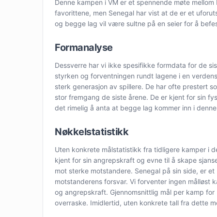
Denne kampen i VM er et spennende møte mellom Bel
favorittene, men Senegal har vist at de er et uforu
og begge lag vil være sultne på en seier for å befes
Formanalyse
Dessverre har vi ikke spesifikke formdata for de s
styrken og forventningen rundt lagene i en verden
sterk generasjon av spillere. De har ofte prestert sol
stor fremgang de siste årene. De er kjent for sin fy
det rimelig å anta at begge lag kommer inn i denne k
Nøkkelstatistikk
Uten konkrete målstatistikk fra tidligere kamper i de
kjent for sin angrepskraft og evne til å skape sjan
mot sterke motstandere. Senegal på sin side, er et l
motstanderens forsvar. Vi forventer ingen målløst 
og angrepskraft. Gjennomsnittlig mål per kamp for 
overraske. Imidlertid, uten konkrete tall fra dette 