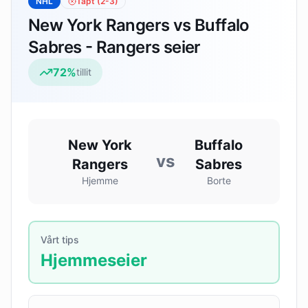
NHL
Tapt
(2-3)
New York Rangers vs Buffalo
Sabres - Rangers seier
72
%
tillit
New York
Buffalo
vs
Rangers
Sabres
Hjemme
Borte
Vårt tips
Hjemmeseier