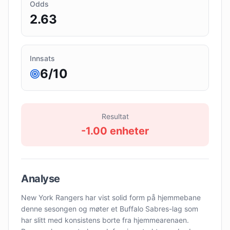
Odds
2.63
Innsats
6
/10
Resultat
-1.00
enheter
Analyse
New York Rangers har vist solid form på hjemmebane
denne sesongen og møter et Buffalo Sabres-lag som
har slitt med konsistens borte fra hjemmearenaen.