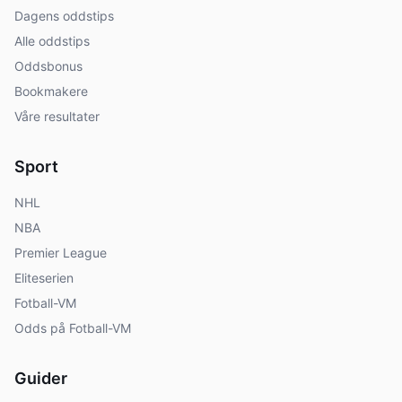
Dagens oddstips
Alle oddstips
Oddsbonus
Bookmakere
Våre resultater
Sport
NHL
NBA
Premier League
Eliteserien
Fotball-VM
Odds på Fotball-VM
Guider