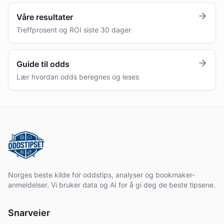
Våre resultater
Treffprosent og ROI siste 30 dager
Guide til odds
Lær hvordan odds beregnes og leses
Norges beste kilde for oddstips, analyser og bookmaker-
anmeldelser. Vi bruker data og AI for å gi deg de beste tipsene.
Snarveier