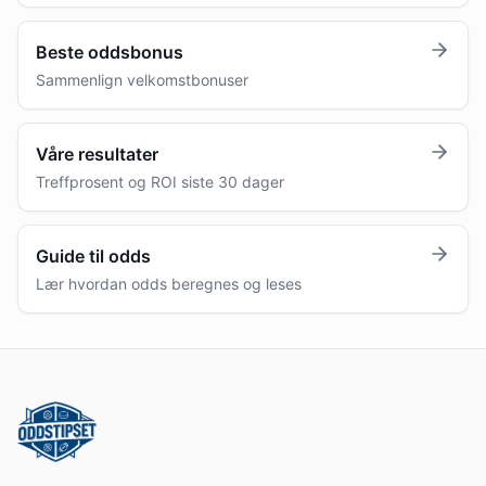
Beste oddsbonus
Sammenlign velkomstbonuser
Våre resultater
Treffprosent og ROI siste 30 dager
Guide til odds
Lær hvordan odds beregnes og leses