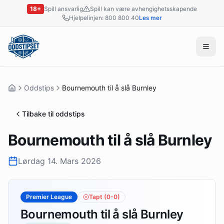
18+
Spill ansvarlig
Spill kan være avhengighetsskapende
Hjelpelinjen: 800 800 40
Les mer
Oddstips
Bournemouth til å slå Burnley
Tilbake til oddstips
Bournemouth til å slå Burnley
Lørdag 14. Mars 2026
Premier League
Tapt
(0-0)
Bournemouth til å slå Burnley