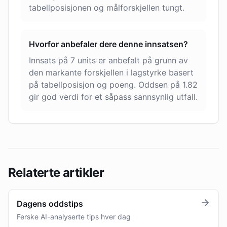
tabellposisjonen og målforskjellen tungt.
Hvorfor anbefaler dere denne innsatsen?
Innsats på 7 units er anbefalt på grunn av
den markante forskjellen i lagstyrke basert
på tabellposisjon og poeng. Oddsen på 1.82
gir god verdi for et såpass sannsynlig utfall.
Relaterte artikler
Dagens oddstips
Ferske AI-analyserte tips hver dag