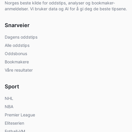
Norges beste kilde for oddstips, analyser og bookmaker-
anmeldelser. Vi bruker data og AI for å gi deg de beste tipsene.
Snarveier
Dagens oddstips
Alle oddstips
Oddsbonus
Bookmakere
Våre resultater
Sport
NHL
NBA
Premier League
Eliteserien
Fotball-VM