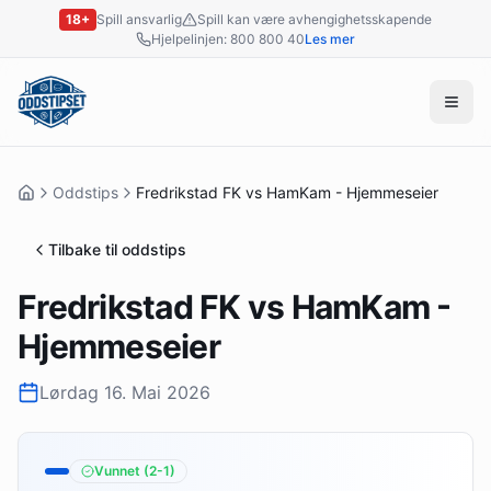
18+
Spill ansvarlig
Spill kan være avhengighetsskapende
Hjelpelinjen: 800 800 40
Les mer
Oddstips
Fredrikstad FK vs HamKam - Hjemmeseier
Tilbake til oddstips
Fredrikstad FK vs HamKam -
Hjemmeseier
Lørdag 16. Mai 2026
Vunnet
(2-1)