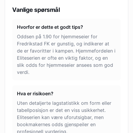
Vanlige spørsmål
Hvorfor er dette et godt tips?
Oddsen på 1.90 for hjemmeseier for
Fredrikstad FK er gunstig, og indikerer at
de er favoritter i kampen. Hjemmefordelen i
Eliteserien er ofte en viktig faktor, og en
slik odds for hjemmeseier ansees som god
verdi.
Hva er risikoen?
Uten detaljerte lagstatistikk om form eller
tabellposisjon er det en viss usikkerhet.
Eliteserien kan være uforutsigbar, men
bookmakernes odds gjenspeiler en
profesjonell vurdering.