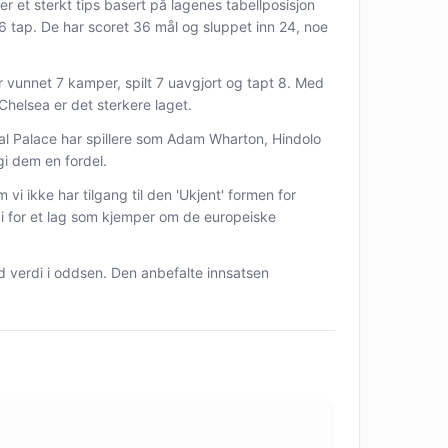
r et sterkt tips basert på lagenes tabellposisjon
 6 tap. De har scoret 36 mål og sluppet inn 24, noe
 vunnet 7 kamper, spilt 7 uavgjort og tapt 8. Med
helsea er det sterkere laget.
l Palace har spillere som Adam Wharton, Hindolo
i dem en fordel.
m vi ikke har tilgang til den 'Ukjent' formen for
rdi for et lag som kjemper om de europeiske
od verdi i oddsen. Den anbefalte innsatsen