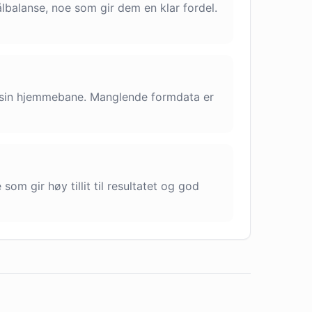
ålbalanse, noe som gir dem en klar fordel.
ce sin hjemmebane. Manglende formdata er
som gir høy tillit til resultatet og god