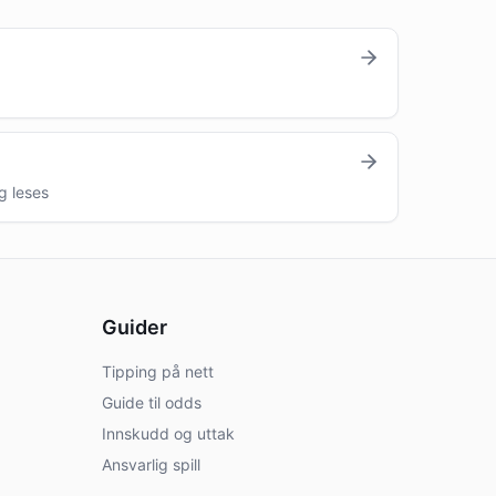
g leses
Guider
Tipping på nett
Guide til odds
Innskudd og uttak
Ansvarlig spill