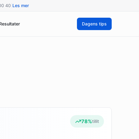
800 40
|
Les mer
Resultater
Dagens tips
78
%
tillit