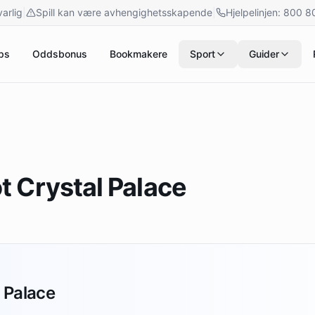
varlig
|
Spill kan være avhengighetsskapende
|
Hjelpelinjen: 800 
ps
Oddsbonus
Bookmakere
Sport
Guider
ot Crystal Palace
l Palace