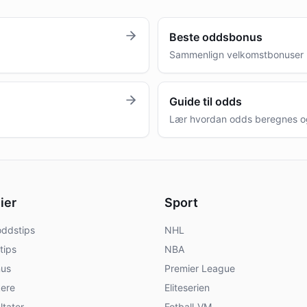
Beste oddsbonus
Sammenlign velkomstbonuser
Guide til odds
Lær hvordan odds beregnes o
ier
Sport
ddstips
NHL
tips
NBA
us
Premier League
ere
Eliteserien
ltater
Fotball-VM