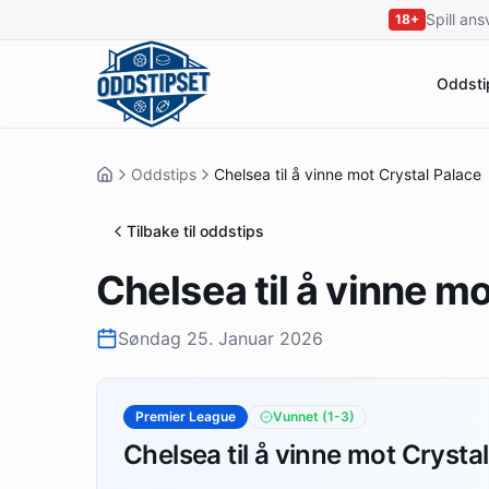
Spill ans
18+
Oddsti
Oddstips
Chelsea til å vinne mot Crystal Palace
Tilbake til oddstips
Chelsea til å vinne m
Søndag 25. Januar 2026
Premier League
Vunnet
(1-3)
Chelsea til å vinne mot Crysta