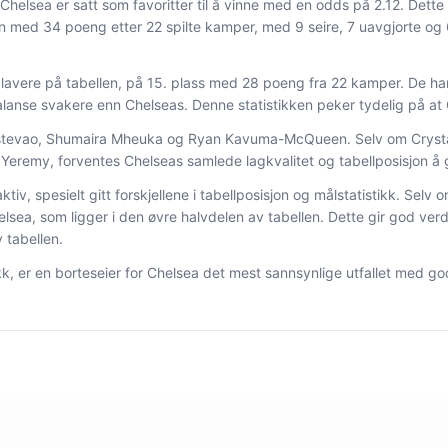
helsea er satt som favoritter til å vinne med en odds på 2.12. Dette e
gaen med 34 poeng etter 22 spilte kamper, med 9 seire, 7 uavgjorte og
 lavere på tabellen, på 15. plass med 28 poeng fra 22 kamper. De har
anse svakere enn Chelseas. Denne statistikken peker tydelig på at C
 Estevao, Shumaira Mheuka og Ryan Kavuma-McQueen. Selv om Crysta
remy, forventes Chelseas samlede lagkvalitet og tabellposisjon å g
tiv, spesielt gitt forskjellene i tabellposisjon og målstatistikk. Selv o
elsea, som ligger i den øvre halvdelen av tabellen. Dette gir god ve
 tabellen.
ikk, er en borteseier for Chelsea det mest sannsynlige utfallet med g