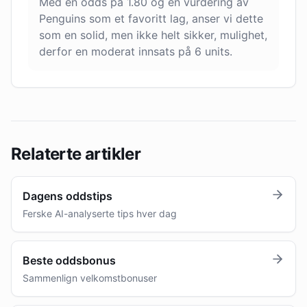
Med en odds på 1.80 og en vurdering av
Penguins som et favoritt lag, anser vi dette
som en solid, men ikke helt sikker, mulighet,
derfor en moderat innsats på 6 units.
Relaterte artikler
Dagens oddstips
Ferske AI-analyserte tips hver dag
Beste oddsbonus
Sammenlign velkomstbonuser