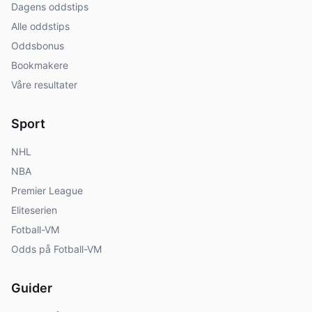
Dagens oddstips
Alle oddstips
Oddsbonus
Bookmakere
Våre resultater
Sport
NHL
NBA
Premier League
Eliteserien
Fotball-VM
Odds på Fotball-VM
Guider