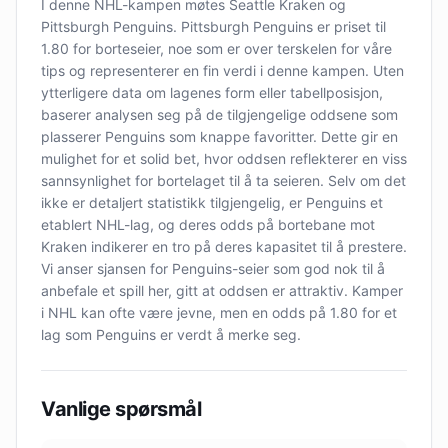
I denne NHL-kampen møtes Seattle Kraken og
Pittsburgh Penguins. Pittsburgh Penguins er priset til
1.80 for borteseier, noe som er over terskelen for våre
tips og representerer en fin verdi i denne kampen. Uten
ytterligere data om lagenes form eller tabellposisjon,
baserer analysen seg på de tilgjengelige oddsene som
plasserer Penguins som knappe favoritter. Dette gir en
mulighet for et solid bet, hvor oddsen reflekterer en viss
sannsynlighet for bortelaget til å ta seieren. Selv om det
ikke er detaljert statistikk tilgjengelig, er Penguins et
etablert NHL-lag, og deres odds på bortebane mot
Kraken indikerer en tro på deres kapasitet til å prestere.
Vi anser sjansen for Penguins-seier som god nok til å
anbefale et spill her, gitt at oddsen er attraktiv. Kamper
i NHL kan ofte være jevne, men en odds på 1.80 for et
lag som Penguins er verdt å merke seg.
Vanlige spørsmål