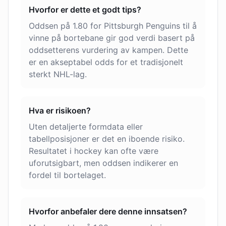
Hvorfor er dette et godt tips?
Oddsen på 1.80 for Pittsburgh Penguins til å
vinne på bortebane gir god verdi basert på
oddsetterens vurdering av kampen. Dette
er en akseptabel odds for et tradisjonelt
sterkt NHL-lag.
Hva er risikoen?
Uten detaljerte formdata eller
tabellposisjoner er det en iboende risiko.
Resultatet i hockey kan ofte være
uforutsigbart, men oddsen indikerer en
fordel til bortelaget.
Hvorfor anbefaler dere denne innsatsen?