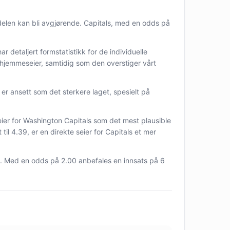
elen kan bli avgjørende. Capitals, med en odds på
r detaljert formstatistikk for de individuelle
r hjemmeseier, samtidig som den overstiger vårt
er ansett som det sterkere laget, spesielt på
eier for Washington Capitals som det mest plausible
til 4.39, er en direkte seier for Capitals et mer
di. Med en odds på 2.00 anbefales en innsats på 6