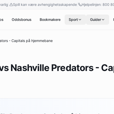
varlig
|
Spill kan være avhengighetsskapende
|
Hjelpelinjen: 800 
ps
Oddsbonus
Bookmakere
Sport
Guider
dators - Capitals på hjemmebane
s Nashville Predators - Ca