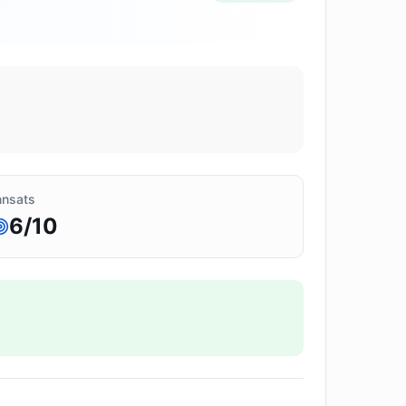
nnsats
6
/10