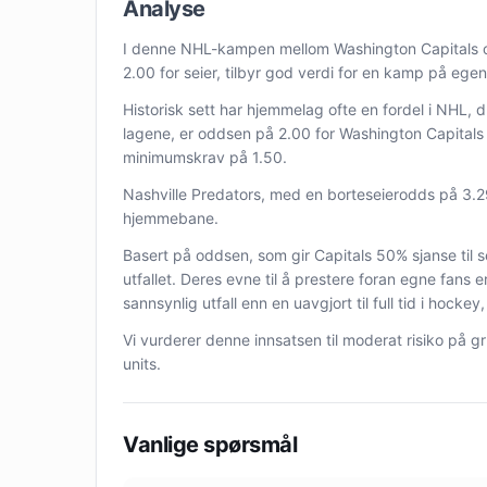
Analyse
I denne NHL-kampen mellom Washington Capitals og
2.00 for seier, tilbyr god verdi for en kamp på egen 
Historisk sett har hjemmelag ofte en fordel i NHL, d
lagene, er oddsen på 2.00 for Washington Capitals t
minimumskrav på 1.50.
Nashville Predators, med en borteseierodds på 3.29,
hjemmebane.
Basert på oddsen, som gir Capitals 50% sjanse til s
utfallet. Deres evne til å prestere foran egne fans e
sannsynlig utfall enn en uavgjort til full tid i hockey
Vi vurderer denne innsatsen til moderat risiko på 
units.
Vanlige spørsmål