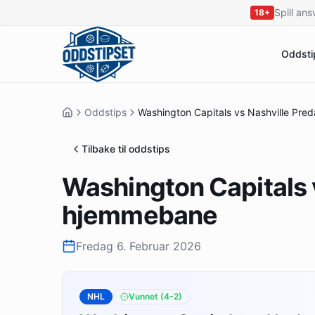
Spill ans
18+
Oddsti
Oddstips
Washington Capitals vs Nashville Pre
Tilbake til oddstips
Washington Capitals v
hjemmebane
Fredag 6. Februar 2026
NHL
Vunnet
(4-2)