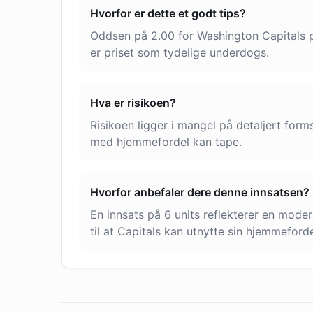
Hvorfor er dette et godt tips?
Oddsen på 2.00 for Washington Capitals på
er priset som tydelige underdogs.
Hva er risikoen?
Risikoen ligger i mangel på detaljert for
med hjemmefordel kan tape.
Hvorfor anbefaler dere denne innsatsen?
En innsats på 6 units reflekterer en modera
til at Capitals kan utnytte sin hjemmeforde