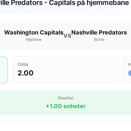
ille Predators - Capitals på hjemmebane
Washington Capitals
Nashville Predators
vs
Hjemme
Borte
Odds
I
2.00
Resultat
+
1.00
enheter