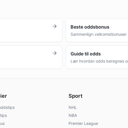
Beste oddsbonus
Sammenlign velkomstbonuser
Guide til odds
Lær hvordan odds beregnes o
ier
Sport
ddstips
NHL
tips
NBA
us
Premier League