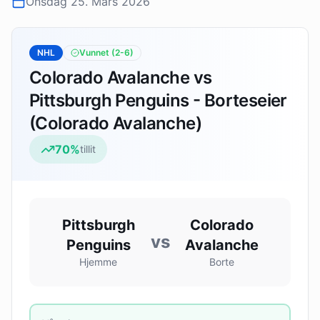
Onsdag 25. Mars 2026
NHL
Vunnet
(2-6)
Colorado Avalanche vs
Pittsburgh Penguins - Borteseier
(Colorado Avalanche)
70
%
tillit
Pittsburgh
Colorado
vs
Penguins
Avalanche
Hjemme
Borte