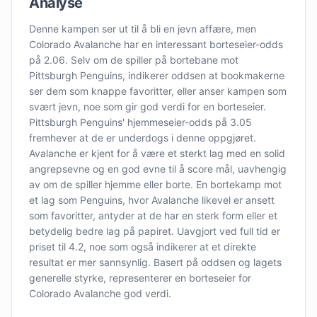
Analyse
Denne kampen ser ut til å bli en jevn affære, men
Colorado Avalanche har en interessant borteseier-odds
på 2.06. Selv om de spiller på bortebane mot
Pittsburgh Penguins, indikerer oddsen at bookmakerne
ser dem som knappe favoritter, eller anser kampen som
svært jevn, noe som gir god verdi for en borteseier.
Pittsburgh Penguins' hjemmeseier-odds på 3.05
fremhever at de er underdogs i denne oppgjøret.
Avalanche er kjent for å være et sterkt lag med en solid
angrepsevne og en god evne til å score mål, uavhengig
av om de spiller hjemme eller borte. En bortekamp mot
et lag som Penguins, hvor Avalanche likevel er ansett
som favoritter, antyder at de har en sterk form eller et
betydelig bedre lag på papiret. Uavgjort ved full tid er
priset til 4.2, noe som også indikerer at et direkte
resultat er mer sannsynlig. Basert på oddsen og lagets
generelle styrke, representerer en borteseier for
Colorado Avalanche god verdi.