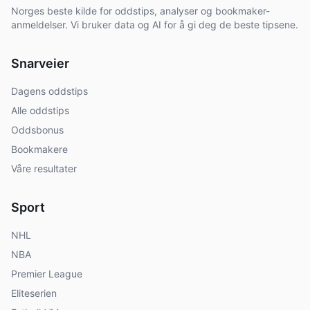
Norges beste kilde for oddstips, analyser og bookmaker-
anmeldelser. Vi bruker data og AI for å gi deg de beste tipsene.
Snarveier
Dagens oddstips
Alle oddstips
Oddsbonus
Bookmakere
Våre resultater
Sport
NHL
NBA
Premier League
Eliteserien