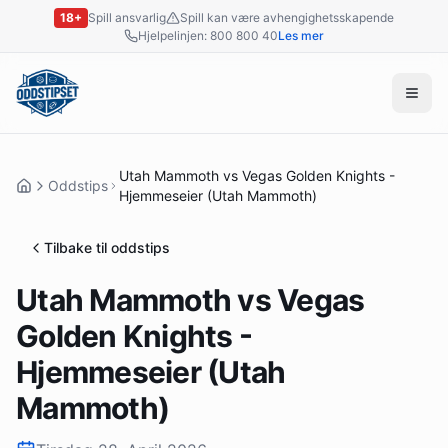
18+
Spill ansvarlig
Spill kan være avhengighetsskapende
Hjelpelinjen: 800 800 40
Les mer
Utah Mammoth vs Vegas Golden Knights -
Oddstips
Hjemmeseier (Utah Mammoth)
Tilbake til oddstips
Utah Mammoth vs Vegas
Golden Knights -
Hjemmeseier (Utah
Mammoth)