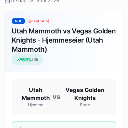
Tirsdag 28. April 2026
NHL
Tapt
(4-5)
Utah Mammoth vs Vegas Golden
Knights - Hjemmeseier (Utah
Mammoth)
65
%
tillit
Utah
Vegas Golden
vs
Mammoth
Knights
Hjemme
Borte