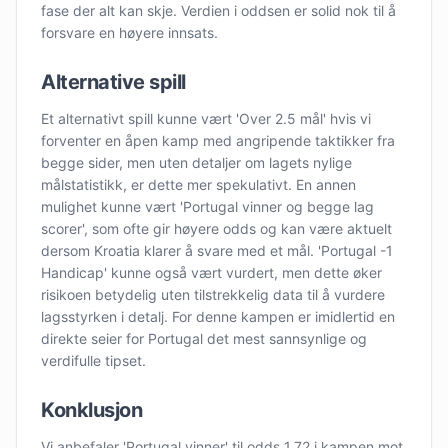
fase der alt kan skje. Verdien i oddsen er solid nok til å
forsvare en høyere innsats.
Alternative spill
Et alternativt spill kunne vært 'Over 2.5 mål' hvis vi
forventer en åpen kamp med angripende taktikker fra
begge sider, men uten detaljer om lagets nylige
målstatistikk, er dette mer spekulativt. En annen
mulighet kunne vært 'Portugal vinner og begge lag
scorer', som ofte gir høyere odds og kan være aktuelt
dersom Kroatia klarer å svare med et mål. 'Portugal -1
Handicap' kunne også vært vurdert, men dette øker
risikoen betydelig uten tilstrekkelig data til å vurdere
lagsstyrken i detalj. For denne kampen er imidlertid en
direkte seier for Portugal det mest sannsynlige og
verdifulle tipset.
Konklusjon
Vi anbefaler 'Portugal vinner' til odds 1.72 i kampen mot