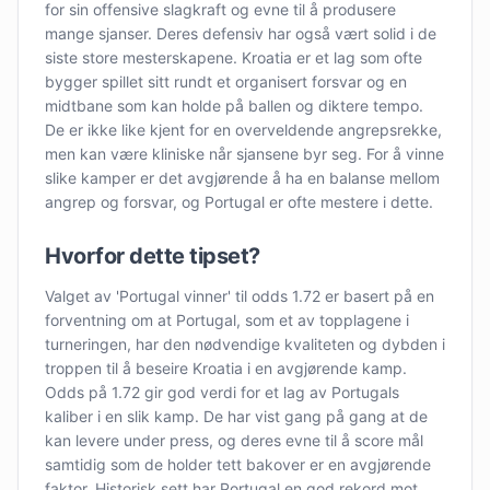
for sin offensive slagkraft og evne til å produsere
mange sjanser. Deres defensiv har også vært solid i de
siste store mesterskapene. Kroatia er et lag som ofte
bygger spillet sitt rundt et organisert forsvar og en
midtbane som kan holde på ballen og diktere tempo.
De er ikke like kjent for en overveldende angrepsrekke,
men kan være kliniske når sjansene byr seg. For å vinne
slike kamper er det avgjørende å ha en balanse mellom
angrep og forsvar, og Portugal er ofte mestere i dette.
Hvorfor dette tipset?
Valget av 'Portugal vinner' til odds 1.72 er basert på en
forventning om at Portugal, som et av topplagene i
turneringen, har den nødvendige kvaliteten og dybden i
troppen til å beseire Kroatia i en avgjørende kamp.
Odds på 1.72 gir god verdi for et lag av Portugals
kaliber i en slik kamp. De har vist gang på gang at de
kan levere under press, og deres evne til å score mål
samtidig som de holder tett bakover er en avgjørende
faktor. Historisk sett har Portugal en god rekord mot