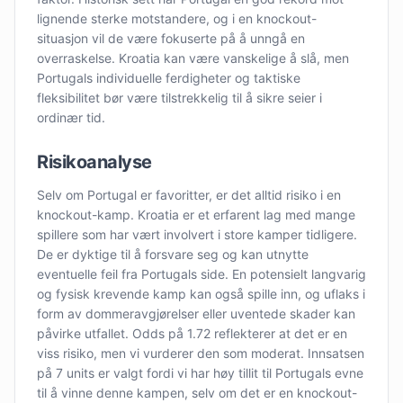
lignende sterke motstandere, og i en knockout-
situasjon vil de være fokuserte på å unngå en
overraskelse. Kroatia kan være vanskelige å slå, men
Portugals individuelle ferdigheter og taktiske
fleksibilitet bør være tilstrekkelig til å sikre seier i
ordinær tid.
Risikoanalyse
Selv om Portugal er favoritter, er det alltid risiko i en
knockout-kamp. Kroatia er et erfarent lag med mange
spillere som har vært involvert i store kamper tidligere.
De er dyktige til å forsvare seg og kan utnytte
eventuelle feil fra Portugals side. En potensielt langvarig
og fysisk krevende kamp kan også spille inn, og uflaks i
form av dommeravgjørelser eller uventede skader kan
påvirke utfallet. Odds på 1.72 reflekterer at det er en
viss risiko, men vi vurderer den som moderat. Innsatsen
på 7 units er valgt fordi vi har høy tillit til Portugals evne
til å vinne denne kampen, selv om det er en knockout-